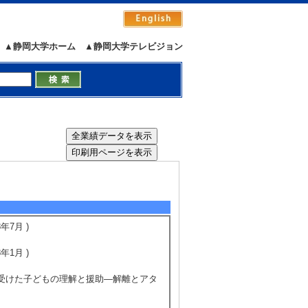
▲静岡大学ホーム
▲静岡大学テレビジョン
）
7月 )
1月 )
を受けた子どもの理解と援助―解離とアタ