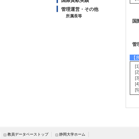
国際貢献実績
管理運営・その他
所属長等
国
管
【
[
[
[
[
[
教員データベーストップ
静岡大学ホーム