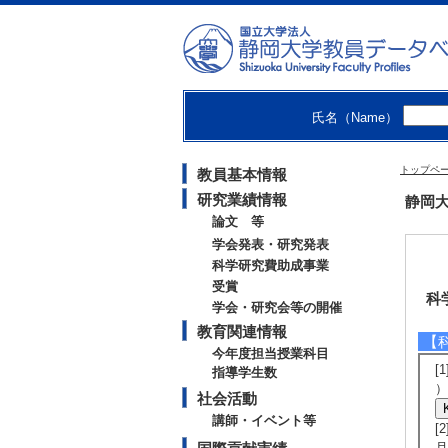
氏名（Name）
トップペ
教員基本情報
研究業績情報
静岡大
論文 等
学会発表・研究発表
科学研究費助成事業
受賞
科
学会・研究会等の開催
教育関連情報
【
今年度担当授業科目
[
指導学生数
）
社会活動
講師・イベント等
[
月