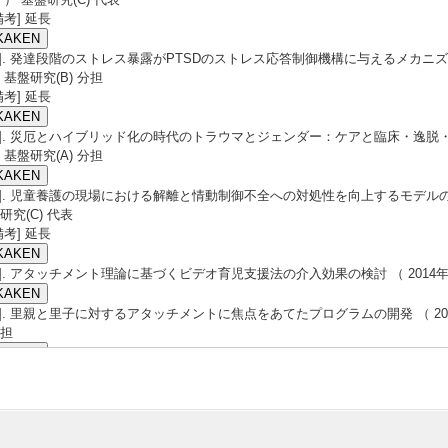
備考] 延長
3]. 発達段階のストレス暴露がPTSDのストレス応答制御機構に与えるメカニズムの解
 基盤研究(B) 分担
備考] 延長
4]. 災厄とハイブリッド化の時代のトラウマとジェンダー：ケアと臨床・逸脱・文化創
 基盤研究(A) 分担
5]. 児童養護の現場における解離と情動制御不全への対処性を向上するモデルの開発 （
研究(C) 代表
備考] 延長
6]. アタッチメント理論に基づくビデオ育児支援法の介入効果の検討 （ 2014年4月 
7]. 里親と里子に対するアタッチメントに焦点をあてたプログラムの開発 （ 2012年
担
8]. 早期解離性評定尺度―児童養護の日常場面で使える病的解離性予防のためのツール
月 ） 基盤研究(C) 代表
9]. 包括的な解離傾向尺度の開発 （ 2010年4月 ） 基盤研究(C) 分担