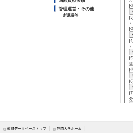
国際貢献実績
[
管理運営・その他
所属長等
[
）
[
[
）
[
盤
[
[
[
分
[
3
[
教員データベーストップ
静岡大学ホーム