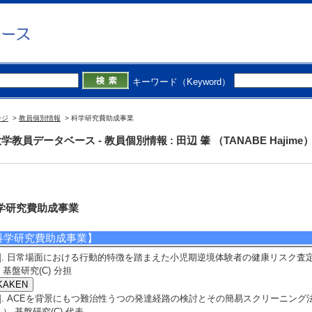
キーワード（Keyword）
ージ
>
教員個別情報
> 科学研究費助成事業
学教員データベース - 教員個別情報 : 田辺 肇 （TANABE Hajime
学研究費助成事業
科学研究費助成事業】
1]. 日常場面における行動的特徴を踏まえた小児期逆境体験者の健康リスク査定法の開
 基盤研究(C) 分担
2]. ACEを背景にもつ難治性うつの発達経路の検討とその簡易スクリーニング法の現場
 ） 基盤研究(C) 代表