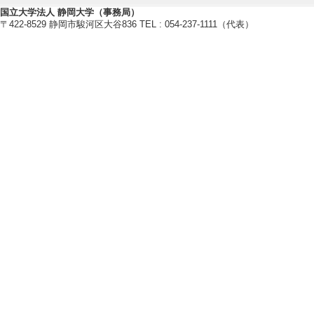
国立大学法人 静岡大学（事務局）
【現在の研究テーマ】
〒422-8529 静岡市駿河区大谷836 TEL : 054-237-1111（代表）
植物の香りの研究
環境ストレス耐性を強化する植物
【研究キーワード】
植物, 香り, テルペノイド, 配糖
テロイド, 茶
【所属学会】
・日本農薬学会
・植物化学調節学会
・日本植物細胞分子生物学会
・日本植物生理学会
・日本農芸化学会
【個人ホームページ】
https://plant-chemistry-su.labby.jp
研究業績情報