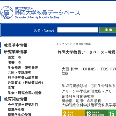
氏名（Name）
トップページ
>
教員個別情報
教員基本情報
研究業績情報
静岡大学教員データベース - 教員個別情
論文 等
著書 等
学会発表・研究発表
大西 利幸 （OHNISHI TOSHIY
共同・受託研究
教授
科学研究費助成事業
外部資金（科研費以外）
学術院農学領域 - 応用生命科学
受賞
グリーン科学技術研究所 - グリ
学会・研究会等の開催
創造科学技術研究部
教育関連情報
農学部 - 応用生命科学科
今年度担当授業科目
大学院総合科学技術研究科農学専
指導学生数
指導学生の受賞