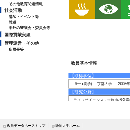
その他教育関連情報
社会活動
講師・イベント等
報道
学外の審議会・委員会等
国際貢献実績
管理運営・その他
所属長等
教員基本情報
【取得学位】
博士 (農学) 京都大学 2006年
【研究分野】
ライフサイエンス - 生物有機化学
ライフサイエンス - 応用生物化学
ライフサイエンス - 植物分子、
【相談に応じられる教育・研
教員データベーストップ
静岡大学ホーム
揮発性有機化合物 (香り物質) の