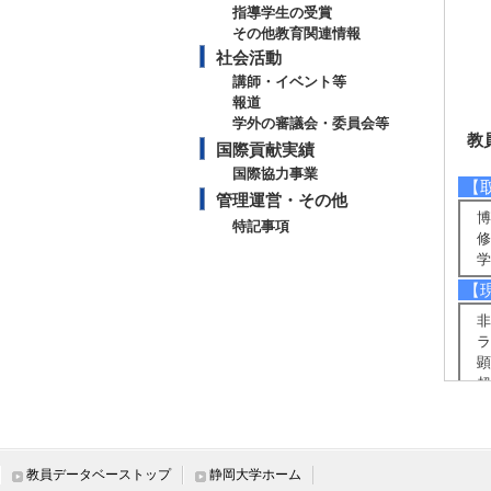
指導学生の受賞
その他教育関連情報
社会活動
講師・イベント等
報道
学外の審議会・委員会等
教
国際貢献実績
国際協力事業
【
管理運営・その他
博
特記事項
修
学
【
非
ラ
顕
超
【
構
ィ
教員データベーストップ
静岡大学ホーム
グ