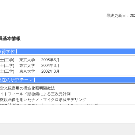
最終更新日：2026/0
員基本情報
取得学位】
士(工学) 東京大学 2008年3月
士(工学) 東京大学 2004年3月
士(工学) 東京大学 2002年3月
現在の研究テーマ】
蛍光観察用の構造化照明顕微法
イトフィールド顕微鏡による三次元計測
微鏡画像を用いたナノ・マイクロ形状モデリング
解像計測のためのコンピューテーショナルイメージング
研究キーワード】
造化照明顕微法, スパースデコンボリューション, 白色干渉顕微法, ライトフ
ールド顕微鏡, デジタル光位相共役, 位相シフト干渉法, 超解像, 形状モデリン
, コンピューテーショナルイメージング, 知的ナノ計測