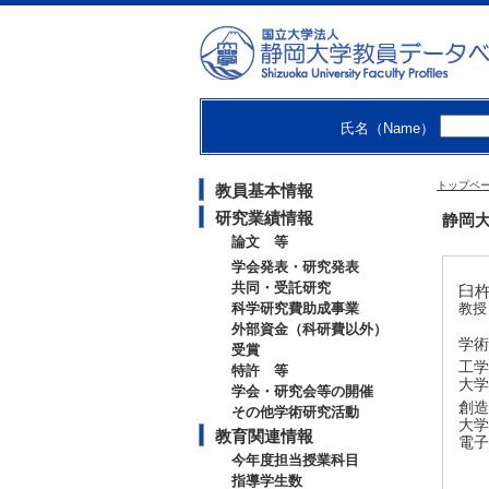
氏名（Name）
トップペ
教員基本情報
研究業績情報
静岡大
論文 等
学会発表・研究発表
共同・受託研究
臼杵
科学研究費助成事業
教授
外部資金（科研費以外）
学術
受賞
工学
特許 等
大学
学会・研究会等の開催
創造
その他学術研究活動
大学
教育関連情報
電子
今年度担当授業科目
指導学生数