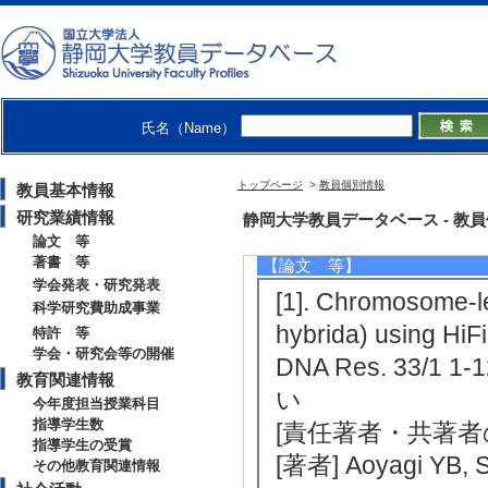
大量データ解析, バイオインフォ
【所属学会】
・日本進化学会
・日本情報処理学会
・日本ゲノム微生物学会
氏名（Name）
トップページ
>
教員個別情報
教員基本情報
研究業績情報
研究業績情報
静岡大学教員データベース - 教員個別情
論文 等
著書 等
【論文 等】
学会発表・研究発表
[1]. Chromosome-l
科学研究費助成事業
hybrida) using HiF
特許 等
学会・研究会等の開催
DNA Res. 33/1
教育関連情報
い
今年度担当授業科目
指導学生数
[責任著者・共著者
指導学生の受賞
[著者] Aoyagi YB, S
その他教育関連情報