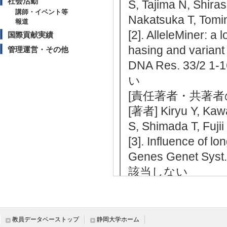
社会活動
S, Tajima N, Shiras
講師・イベント等
Nakatsuka T, Tomi
報道
[2]. AlleleMiner: a
国際貢献実績
hasing and variant d
管理運営・その他
DNA Res. 33/2
い
[責任著者・共著者
[著者] Kiryu Y, Kawa
S, Shimada T, Fujii
[3]. Influence of l
Genes Genet Sy
該当しない
[責任著者・共著者
[著者] Watanabe T, 
[4]. ゲノムデ
教員データベーストップ
静岡大学ホーム