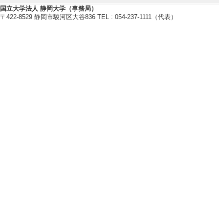
化学と生物 61/6 2
国立大学法人 静岡大学（事務局）
〒422-8529 静岡市駿河区大谷836 TEL : 054-237-1111（代表）
しない
[責任著者・共著者
[著者] 堀池徳祐、
[5]. OrthoPhy: A p
omic information
Genome Biology a
際共著論文] 該当
[責任著者・共著者
[著者] Tomoaki Wata
【著書 等】
[1]. CELLULAR O
e 3: Symbiosis, N
yotic Cell Nuclei b