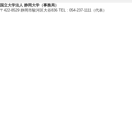
[責任著者・共著者
国立大学法人 静岡大学（事務局）
〒422-8529 静岡市駿河区大谷836 TEL : 054-237-1111（代表）
[著者] Watanabe T, 
[4]. ゲノムデ
化学と生物 61/6 2
しない
[責任著者・共著者
[著者] 堀池徳祐、
[5]. OrthoPhy: A p
omic information
Genome Biology a
際共著論文] 該当
[責任著者・共著者
[著者] Tomoaki Wata
[6]. The Evolutio
bacteria.