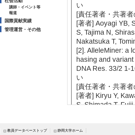
社会活動
い
講師・イベント等
[責任著者・共著者
報道
国際貢献実績
[著者] Aoyagi YB, S
管理運営・その他
S, Tajima N, Shiras
Nakatsuka T, Tomi
[2]. AlleleMiner: a
hasing and variant d
DNA Res. 33/2
い
[責任著者・共著者
[著者] Kiryu Y, Kawa
S, Shimada T, Fujii
[3]. Influence of l
Genes Genet Sy
該当しない
教員データベーストップ
静岡大学ホーム