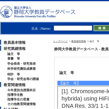
氏名（Name）
トップページ
>
教員個別情報
> 論文 等
教員基本情報
研究業績情報
静岡大学教員データベース - 教員個別情
論文 等
著書 等
学会発表・研究発表
科学研究費助成事業
論文 等
特許 等
学会・研究会等の開催
【論文 等】
教育関連情報
[1]. Chromosome-l
今年度担当授業科目
指導学生数
hybrida) using HiF
指導学生の受賞
その他教育関連情報
DNA Res. 33/1