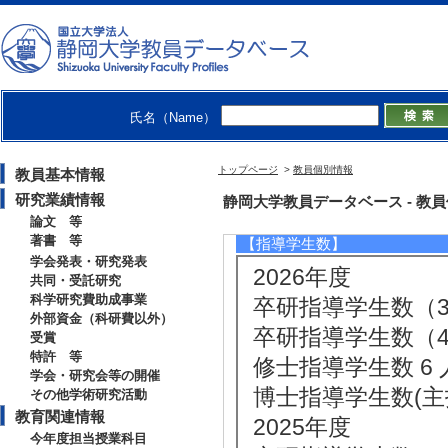
[備考] 副担当
[3]. 大学院科目(
[備考] 副担当
[4]. 大学院科目（
氏名（Name）
[備考] 副担当
[5]. 学部専門科目
トップページ
>
教員個別情報
教員基本情報
[備考] 副担当
研究業績情報
静岡大学教員データベース - 教員個別
論文 等
著書 等
【指導学生数】
学会発表・研究発表
2026年度
共同・受託研究
科学研究費助成事業
卒研指導学生数（3年
外部資金（科研費以外）
卒研指導学生数（4年
受賞
特許 等
修士指導学生数 6 
学会・研究会等の開催
博士指導学生数(主指
その他学術研究活動
教育関連情報
2025年度
今年度担当授業科目