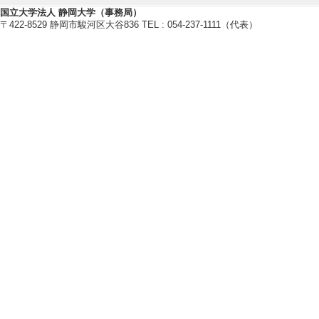
卒研指導学生数（3年
国立大学法人 静岡大学（事務局）
〒422-8529 静岡市駿河区大谷836 TEL : 054-237-1111（代表）
卒研指導学生数（4年
修士指導学生数 4 
博士指導学生数(主指
【指導学生の受賞】
[1]. Best student
[受賞学生氏名] 岡
[授与団体名] OPTICS 
[備考] OPTICS & P
Photonics (META2
[2]. エレクト
クトロニクス分野） 
[受賞学生氏名] 岡
[授与団体名] 一