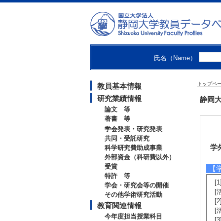
氏名（Name）
トップペ
教員基本情報
研究業績情報
静岡大
論文 等
著書 等
学会発表・研究発表
共同・受託研究
学
科学研究費助成事業
外部資金（科研費以外）
受賞
【
特許 等
[
学会・研究会等の開催
[
その他学術研究活動
[
教育関連情報
[
今年度担当授業科目
[