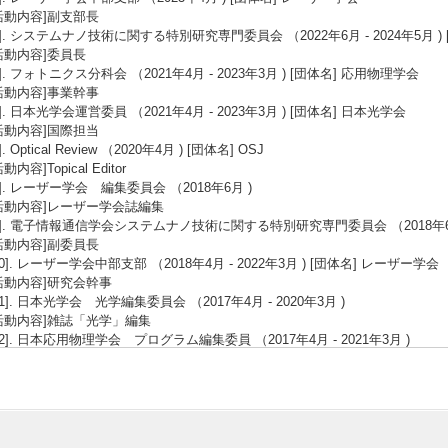
活動内容]副支部長
4]. システムナノ技術に関する特別研究専門委員会 （2022年6月 - 2024年5月 
活動内容]委員長
5]. フォトニクス分科会 （2021年4月 - 2023年3月 ) [団体名] 応用物理学会
活動内容]事業幹事
6]. 日本光学会運営委員 （2021年4月 - 2023年3月 ) [団体名] 日本光学会
活動内容]国際担当
7]. Optical Review （2020年4月 ) [団体名] OSJ
活動内容]Topical Editor
8]. レーザー学会 編集委員会 （2018年6月 )
活動内容]レーザー学会誌編集
9]. 電子情報通信学会システムナノ技術に関する特別研究専門委員会 （2018年6月 -
活動内容]副委員長
10]. レーザー学会中部支部 （2018年4月 - 2022年3月 ) [団体名] レーザー学会
活動内容]研究会幹事
11]. 日本光学会 光学編集委員会 （2017年4月 - 2020年3月 )
活動内容]雑誌「光学」編集
12]. 日本応用物理学会 プログラム編集委員 （2017年4月 - 2021年3月 )
活動内容]応用物理学会学術講演会プログラム編集
13]. レーザー学会中部支部 （2016年4月 - 2018年3月 )
活動内容]庶務幹事
14]. レーザー学会年次大会実行委員 （2015年7月 - 2016年3月 )
活動内容]第３６回年次大会広報係副査を務める