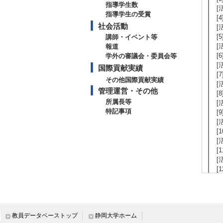
指導学生数
[
指導学生の受賞
[
社会活動
[
[
講師・イベント等
[
報道
[
学外の審議会・委員会等
[
国際貢献実績
[
その他国際貢献実績
[
管理運営・その他
[
所属長等
[
特記事項
[
[
[
[
[
[
[
[
[
[
[
教員データベーストップ
静岡大学ホーム
[