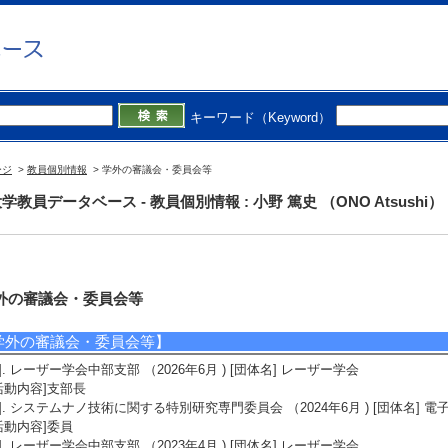
キーワード（Keyword）
ージ
>
教員個別情報
> 学外の審議会・委員会等
学教員データベース - 教員個別情報 : 小野 篤史 （ONO Atsushi）
外の審議会・委員会等
学外の審議会・委員会等】
1]. レーザー学会中部支部 （2026年6月 ) [団体名] レーザー学会
活動内容]支部長
2]. システムナノ技術に関する特別研究専門委員会 （2024年6月 ) [団体名] 
活動内容]委員
3]. レーザー学会中部支部 （2023年4月 ) [団体名] レーザー学会