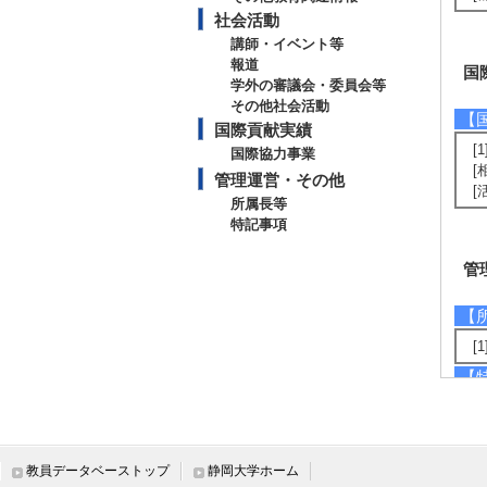
社会活動
講師・イベント等
報道
国
学外の審議会・委員会等
その他社会活動
【
国際貢献実績
[1
国際協力事業
[
管理運営・その他
[
所属長等
特記事項
管
【
[
【
1
と
教員データベーストップ
静岡大学ホーム