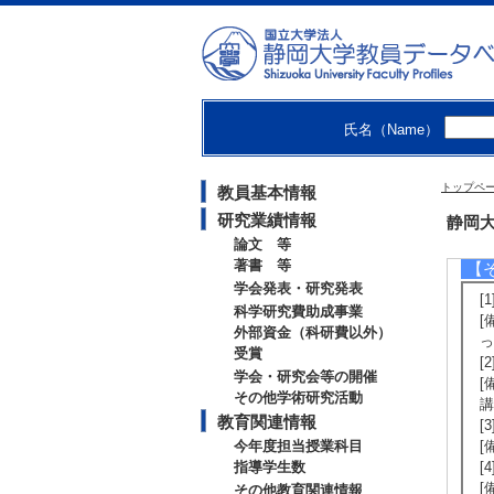
[
[
[
[
[
氏名（Name）
[
【
トップペ
教員基本情報
[
[
研究業績情報
静岡大
[
論文 等
著書 等
【
学会発表・研究発表
[
科学研究費助成事業
[
外部資金（科研費以外）
っ
受賞
[
学会・研究会等の開催
[
その他学術研究活動
講
教育関連情報
[
今年度担当授業科目
[
指導学生数
[
[
その他教育関連情報