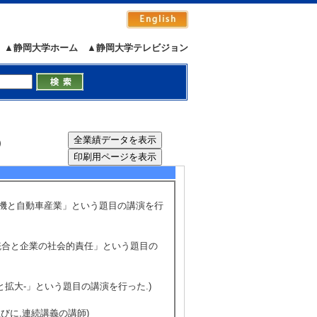
▲静岡大学ホーム
▲静岡大学テレビジョン
）
危機と自動車産業」という題目の講演を行
U統合と企業の社会的責任」という題目の
と拡大-」という題目の講演を行った.)
びに,連続講義の講師)