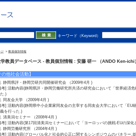
1]. 新聞 英国発 世界的不況の恐れ (2019年1月17日)
備考] 静岡新聞朝刊3面
2]. 新聞 スイスへ企業誘致，静岡でセミナー (2015年7月28日)
概要]スイス大使館主催講演会の紹介
3]. ラジオ 「ギリシャ危機回避？」 (2015年2月25日)
キーワード（Keyword）
概要]SBSラジオ『朝番長，情報三枚下ろし』電話生出演解説
学外の審議会・委員会等】
ージ
>
教員個別情報
1]. 日本EU学会理事 （2021年4月 ) [団体名] 日本EU学会
2]. 静岡県庁外資誘致研究会 （2002年4月 )
学教員データベース - 教員個別情報 : 安藤 研一 （ANDO Ken-ichi
備考] 役割(学識経験者としての意見の提供)
その他社会活動】
1]. 静岡県評・静岡労研共同開催研究会 （2009年4月 )
備考] 活動内容(静岡県評・静岡労働研究所共済の研究会において「世界経済
た.)
2]. 同友会大学 （2009年4月 )
備考] 活動内容(静岡県中小企業家同友会の主宰する同友会大学において「E
義を行った.)
3]. 清美潟セミナー （2008年4月 )
備考] 活動内容(第17回清美潟セミナーにおいて「ヨーロッパの挑戦-EUの深化
4]. 静岡労働研究所 （2004年4月 )
備考] 活動内容(グローバル化と社会的公正に関するシンポジウムのパネラー,並