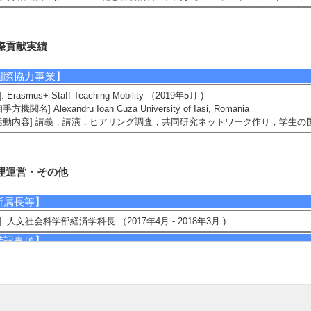
際貢献実績
国際協力事業】
]. Erasmus+ Staff Teaching Mobility （2019年5月 )
相手方機関名] Alexandru Ioan Cuza University of Iasi, Romania
活動内容] 講義，講演，ヒアリング調査，共同研究ネットワーク作り，学生
理運営・その他
所属長等】
1]. 人文社会科学部経済学科長 （2017年4月 - 2018年3月 )
特記事項】
991-1995:EUの通商政策についての研究に従事1996-1998:EUと自動車産業の
製薬産業の関係についての研究に従事2003-:EU統合の進展と多国籍企業の