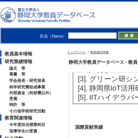
2月 )
[備考] 役割（Technic
【その他社会活動】
氏名（Name）
[1]. 静岡県エ
6年4月 )
トップページ
>
教員個別情報
教員基本情報
[2]. さくらサイエンス 
研究業績情報
静岡大学教員データベース - 教員個別情
16年1月 )
論文 等
著書 等
[3]. グリーン研シ
学会発表・研究発表
[4]. 静岡県IoT活
科学研究費助成事業
外部資金（科研費以外）
[5]. IITハイデ
受賞
特許 等
その他学術研究活動
教育関連情報
今年度担当授業科目
国際貢献実績
指導学生の受賞