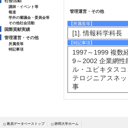
社会活動
講師・イベント等
管理運営・その他
報道
学外の審議会・委員会等
その他社会活動
【所属長等】
国際貢献実績
[1]. 情報科学科長 （
管理運営・その他
【特記事項】
所属長等
特記事項
1997～1999 
9～2002 企業網
ル・ユビキタスコン
テロジニアスネッ
事
教員データベーストップ
静岡大学ホーム