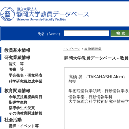
氏名（Name）
トップページ
>
教員個別情報
教員基本情報
研究業績情報
静岡大学教員データベース - 教員個別情
論文 等
著書 等
学会発表・研究発表
高橋 晃 （TAKAHASHI Akira）
科学研究費助成事業
教授
教育関連情報
学術院情報学領域 - 行動情報学
情報学部 - 行動情報学科
今年度担当授業科目
大学院総合科学技術研究科情報学専
指導学生数
指導学生の受賞
その他教育関連情報
社会活動
講師・イベント等