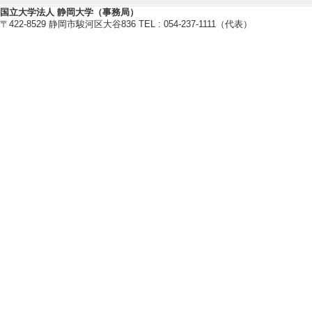
【研究キーワード】
国立大学法人 静岡大学（事務局）
〒422-8529 静岡市駿河区大谷836 TEL : 054-237-1111（代表）
認知心理学, 脳科学, ヒューマ
クスペリエンス
【所属学会】
・日本心理学会
【個人ホームページ】
http://lab.inf.shizuoka.ac.jp/akirta
研究業績情報
【論文 等】
[1]. 再認判断
心理学研究 88/1 2
ない
[責任著者・共著者