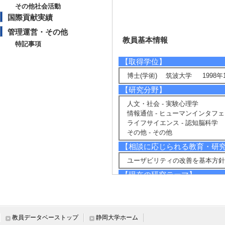
その他社会活動
国際貢献実績
管理運営・その他
教員基本情報
特記事項
【取得学位】
博士(学術) 筑波大学 1998年
【研究分野】
人文・社会 - 実験心理学
情報通信 - ヒューマンインタフ
ライフサイエンス - 認知脳科学
その他 - その他
【相談に応じられる教育・研
ユーザビリティの改善を基本方
【現在の研究テーマ】
再認判断と確信度評定の関連
記憶の脳機能画像研究
再認における新項目判断の特性
3つのステージによるユーザビリ
教員データベーストップ
静岡大学ホーム