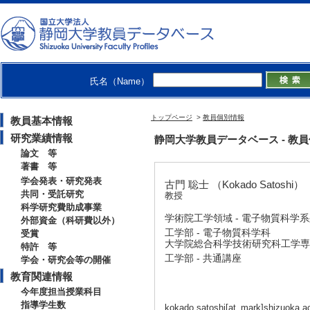
氏名（Name）
トップページ
>
教員個別情報
教員基本情報
研究業績情報
静岡大学教員データベース - 教員個別情
論文 等
著書 等
学会発表・研究発表
古門 聡士 （Kokado Satoshi）
共同・受託研究
教授
科学研究費助成事業
学術院工学領域 - 電子物質科学
外部資金（科研費以外）
工学部 - 電子物質科学科
受賞
大学院総合科学技術研究科工学専攻
特許 等
工学部 - 共通講座
学会・研究会等の開催
教育関連情報
今年度担当授業科目
指導学生数
kokado.satoshi[at_mark]shizuoka.ac