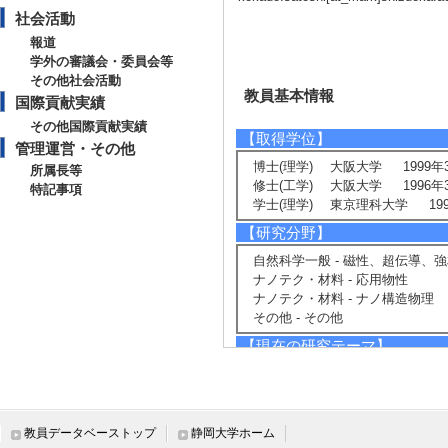
社会活動
報道
学外の審議会・委員会等
その他社会活動
教員基本情報
国際貢献実績
その他国際貢献実績
【取得学位】
管理運営・その他
博士(理学) 大阪大学 1999年
所属長等
修士(工学) 大阪大学 1996年
特記事項
学士(理学) 東京理科大学 199
【研究分野】
自然科学一般 - 磁性、超伝導、
ナノテク・材料 - 応用物性
ナノテク・材料 - ナノ構造物理
その他 - その他
【現在の研究テーマ】
物性理論： 電気伝導，磁性，電
【研究キーワード】
スピン依存伝導, 量子スピン系の磁
教員データベーストップ
静岡大学ホーム