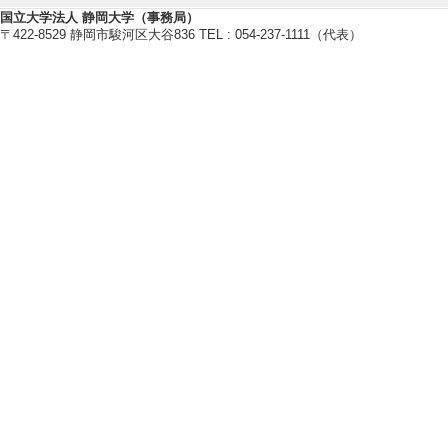
原子振動相互作用
国立大学法人 静岡大学（事務局）
【所属学会】
〒422-8529 静岡市駿河区大谷836 TEL : 054-237-1111（代表）
・日本物理学会
・アメリカ物理学会
・応用物理学会
・日本磁気学会
・日本熱電学会
【個人ホームページ】
https://wwp.shizuoka.ac.jp/kokad
研究業績情報
【論文 等】
[1]. Enhancement o
creasing temperatu
n films