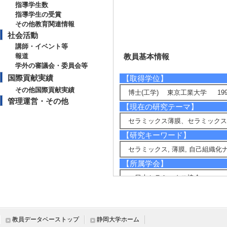
指導学生数
指導学生の受賞
その他教育関連情報
社会活動
講師・イベント等
報道
教員基本情報
学外の審議会・委員会等
国際貢献実績
【取得学位】
その他国際貢献実績
博士(工学) 東京工業大学 199
管理運営・その他
【現在の研究テーマ】
セラミックス薄膜、セラミック
【研究キーワード】
セラミックス, 薄膜, 自己組織化
【所属学会】
・日本セラミックス協会
・日本MRS
・日本磁気学会
・応用物理学会
・日本セラミックス協会
教員データベーストップ
静岡大学ホーム