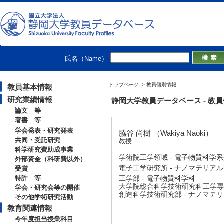
氏名（Name）
トップページ
>
教員個別情報
教員基本情報
研究業績情報
静岡大学教員データベース - 教員個別情
論文 等
著書 等
学会発表・研究発表
脇谷 尚樹 （Wakiya Naoki）
共同・受託研究
教授
科学研究費助成事業
学術院工学領域 - 電子物質科学
外部資金（科研費以外）
電子工学研究所 - ナノマテリア
受賞
特許 等
工学部 - 電子物質科学科
大学院総合科学技術研究科工学専攻
学会・研究会等の開催
創造科学技術研究部 - ナノマテ
その他学術研究活動
教育関連情報
今年度担当授業科目