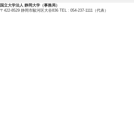
国立大学法人 静岡大学（事務局）
〒422-8529 静岡市駿河区大谷836 TEL : 054-237-1111（代表）
研究業績情報
【論文 等】
[1]. In situ single
xide composite het
via dynamic auror
Applied Surface
論文] 該当する
[責任著者・共著者
[著者] K. Gunasekar
i Sakamoto, K. Su
[2]. Mechanistic el
ceramics: Role of t