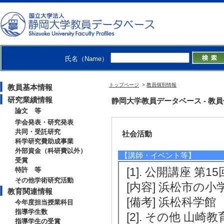
2013年度
修士指導学生数 5 
【指導学生の受賞】
氏名（Name）
[1]. プッシュプ
12月)
トップページ
>
教員個別情報
教員基本情報
[授与団体名] レ
研究業績情報
静岡大学教員データベース - 教員個別情
論文 等
学会発表・研究発表
共同・受託研究
社会活動
科学研究費助成事業
外部資金（科研費以外）
【講師・イベント等】
受賞
[1]. 公開講座 第
特許 等
その他学術研究活動
[内容] 浜松市の
教育関連情報
[備考] 浜松科学館
今年度担当授業科目
指導学生数
[2]. その他 山
指導学生の受賞