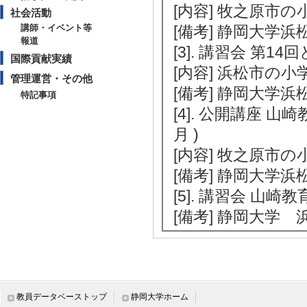
[内容] 牧之原市
社会活動
講師・イベント等
[備考] 静岡大学
報道
[3]. 講習会 第1
国際貢献実績
[内容] 浜松市の
管理運営・その他
[備考] 静岡大学
特記事項
[4]. 公開講座 
月 )
[内容] 牧之原市
[備考] 静岡大学
[5]. 講習会 山
[備考] 静岡大学
【報道】
[1]. 新聞 ノーベ
[備考] 中日新聞朝
教員データベーストップ
静岡大学ホーム