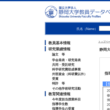
氏名（Name）
トップペ
教員基本情報
研究業績情報
静岡大
論文 等
学会発表・研究発表
共同・受託研究
科学研究費助成事業
指
外部資金（科研費以外）
受賞
特許 等
【
その他学術研究活動
2
教育関連情報
修
今年度担当授業科目
博
指導学生数
2
指導学生の受賞
修