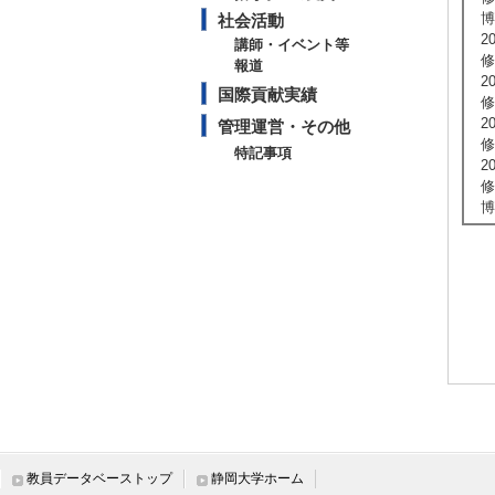
博
社会活動
2
講師・イベント等
修
報道
2
国際貢献実績
修
2
管理運営・その他
修
特記事項
2
修
博
教員データベーストップ
静岡大学ホーム