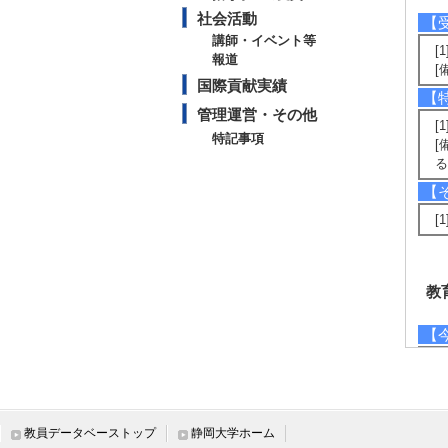
社会活動
【
講師・イベント等
[
報道
[
国際貢献実績
【
管理運営・その他
[
特記事項
[
【
[
教
【
[
[
[
[
教員データベーストップ
静岡大学ホーム
[