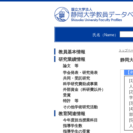
(
[
）
[
氏名（Name）
若
トップペ
教員基本情報
[
若
研究業績情報
静岡大
論文 等
【
学会発表・研究発表
共同・受託研究
[
科学研究費助成事業
人
外部資金（科研費以外）
[
受賞
学
特許 等
[
その他学術研究活動
[
教育関連情報
部
今年度担当授業科目
[
指導学生数
人
指導学生の受賞