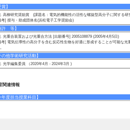
受賞】
1]. 高柳研究奨励賞 (課題名：電気的機能性の活性な螺旋型高分子に関する研究) 
備考] 授与・助成団体名(浜松電子工学奨励会)
特許 等】
1]. 光重合装置および光重合方法 [出願番号] 2005108879 (2005年4月5日)
備考] 電気伝導性の高分子を含む反応性生物を好適に形成することが可能な
る。
その他学術研究活動】
1]. 光学編集委員 （2020年4月 - 2024年3月 )
育関連情報
今年度担当授業科目】
1]. 全学教育科目（共通科目） キャリアデザイン （2026年度 - 後期 )
2]. 学部専門科目 バイオ応用工学Ⅲ （2026年度 - 後期 )
備考] 副担当
3]. 大学院科目(修士） Advanced Biochemical Engineering （2026年度 - 前期 )
備考] 副担当