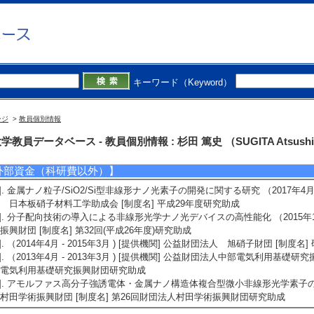
B) 代表
3]. 表面プラズモン支援型微小非線形光学素子の提案とナノフォトケミストリーへの応
 基盤研究(B) 代表
4]. ナノスケール電極界面における生分解性高分子の電場応答性と結晶成長性制御効果 
キーワード（Keyword）
手研究(B) 代表
ージ
>
教員個別情報
5]. 円偏光依存ラマン散乱分光法による電界配向したポリ乳酸における光機能性の研究 
手研究(B) 代表
学教員データベース - 教員個別情報 : 杉田 篤史 （SUGITA Atsush
外部資金（科研費以外）】
1]. 金属ナノ粒子/SiO2/Si型非線形ナノ光素子の開発に関する研究 （2017年4月 -
 日本板硝子材料工学助成会 [制度名] 平成29年度研究助成
2]. 分子配向技術の導入による非線形光学ナノ光デバイスの高性能化 （2015年1月 -
振興財団 [制度名] 第32回(平成26年度)研究助成
3]. （2014年4月 - 2015年3月 ) [提供機関] 公益財団法人 旭硝子財団 [制度名
4]. （2013年4月 - 2013年3月 ) [提供機関] 公益財団法人中部電気利用基礎
電気利用基礎研究振興財団研究助成
5]. アモルファス高分子強誘電体・金属ナノ構造体複合型微小非線形光学素子の提案 
村田学術振興財団 [制度名] 第26回財団法人村田学術振興財団研究助成