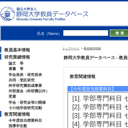
ber （2010年1月 )
[2]. 分子シミュレ
12年12月 )
[3]. Bulletin of th
氏名（Name）
08年3月 - 2012年1
[4]. International
トップページ
>
教員個別情報
教員基本情報
scopy, Internati
研究業績情報
静岡大学教員データベース - 教員個別情
論文 等
著書 等
学会発表・研究発表
教育関連情報
共同・受託研究
科学研究費助成事業
【今年度担当授業科目】
外部資金（科研費以外）
受賞
[1]. 学部専門科目 
学会・研究会等の開催
[2]. 学部専門科目 
その他学術研究活動
教育関連情報
[3]. 学部専門科目 
今年度担当授業科目
[4]. 学部専門科目 
指導学生数