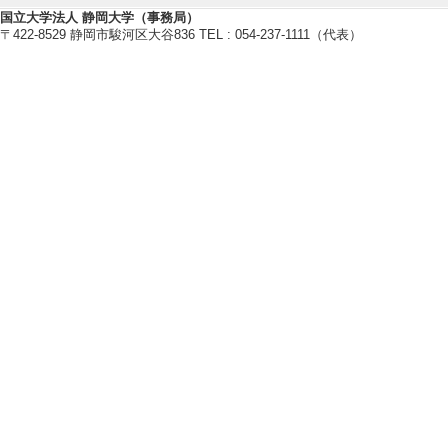
卒研指導学生数（3年
国立大学法人 静岡大学（事務局）
〒422-8529 静岡市駿河区大谷836 TEL : 054-237-1111（代表）
卒研指導学生数（4年
修士指導学生数 0 
博士指導学生数(主指
[備考] 博士研究員
2017年度
卒研指導学生数（3年
卒研指導学生数（4年
修士指導学生数 0 
博士指導学生数(主指
[備考] 博士研究員
2016年度
【指導学生の受賞】
[1]. 日本化学会東