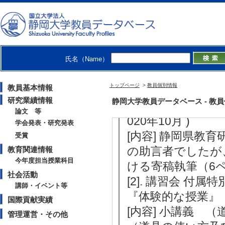
- 前期 )
[備考] 副担当
氏名（Name）
社会活動
トップページ
>
教員個別情報
教員基本情報
【講師・イベント等】
研究業績情報
静岡大学教員データベース - 教員個別
[1]. 研修会 2
論文 等
020年10月 )
学会発表・研究発表
[内容] 静岡県教
受賞
の助言者でしたが、
教育関連情報
今年度担当授業科目
ける寄稿執筆（6
社会活動
[2]. 講習会 
講師・イベント等
『体験的な授業』 （2
国際貢献実績
[内容] 小講義
管理運営・その他