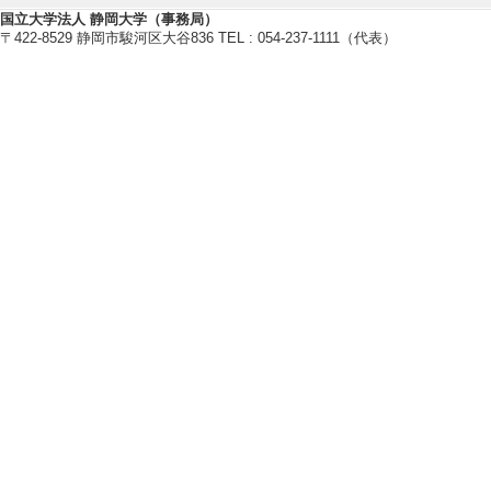
年） [査読] 有 [
国立大学法人 静岡大学（事務局）
〒422-8529 静岡市駿河区大谷836 TEL : 054-237-1111（代表）
[責任著者・共著者
[著者] 草野正義
浩, 紅林秀治 [
[DOI]
[5]. 技術科教
日本産業技術教育学会誌 
共著論文] 該当し
[責任著者・共著者
[著者] 室伏 春樹
道彦
[6]. アクアポ
日本産業技術教育学会誌 
共著論文] 該当し
[責任著者・共著者