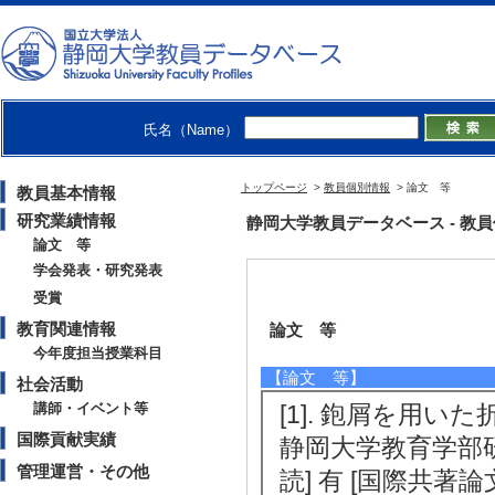
氏名（Name）
トップページ
>
教員個別情報
> 論文 等
教員基本情報
研究業績情報
静岡大学教員データベース - 教員個別
論文 等
学会発表・研究発表
受賞
教育関連情報
論文 等
今年度担当授業科目
【論文 等】
社会活動
講師・イベント等
[1]. 鉋屑を用
国際貢献実績
静岡大学教育学部研究報
管理運営・その他
読] 有 [国際共著