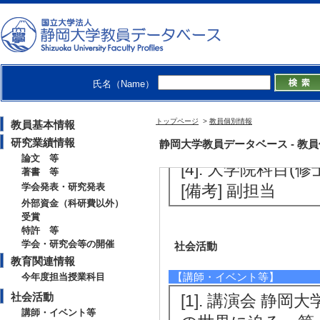
[1]. 大学院科目(修
[備考] 副担当
[2]. 学部専門
（2026年度 - 後期 
氏名（Name）
[備考] 副担当
トップページ
[3]. 学部専門科目
>
教員個別情報
教員基本情報
研究業績情報
静岡大学教員データベース - 教員個別情
[備考] 副担当
論文 等
[4]. 大学院科目(
著書 等
学会発表・研究発表
[備考] 副担当
外部資金（科研費以外）
受賞
特許 等
学会・研究会等の開催
社会活動
教育関連情報
【講師・イベント等】
今年度担当授業科目
社会活動
[1]. 講演会 静
講師・イベント等