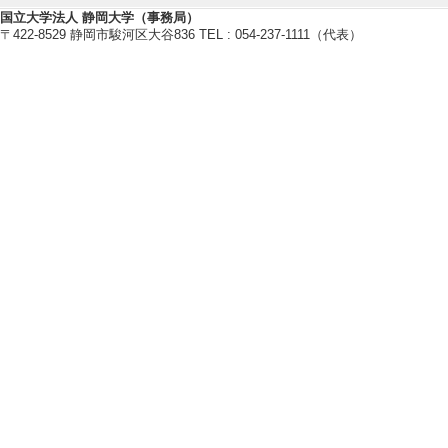
[著者] Hiroki Kase, 
国立大学法人 静岡大学（事務局）
〒422-8529 静岡市駿河区大谷836 TEL : 054-237-1111（代表）
[4]. Mixed Reality
ng-segmented 3D 
Proceedings of
しない
[責任著者・共著者
[著者] Hiroki Kase, 
[5]. Electron Beam
Radiation Detector
Proc. IEEE NSS
文] 該当しない
[責任著者・共著者
[著者] Y. Shinmura, K
【著書 等】