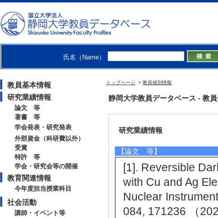
ものづくり技術（機械・電気電子・
ものづくり技術（機械・電気電子・
【研究キーワード】
xR, 放射線イメージング, フォ
氏名（Name）
【所属学会】
・応用物理学会
・映像情報メディア学会
トップページ
>
教員個別情報
教員基本情報
研究業績情報
静岡大学教員データベース - 教員個別情
論文 等
著書 等
学会発表・研究発表
研究業績情報
外部資金（科研費以外）
受賞
【論文 等】
特許 等
[1]. Reversible Da
学会・研究会等の開催
教育関連情報
with Cu and Ag Ele
今年度担当授業科目
Nuclear Instrumen
社会活動
084, 171236 
講師・イベント等