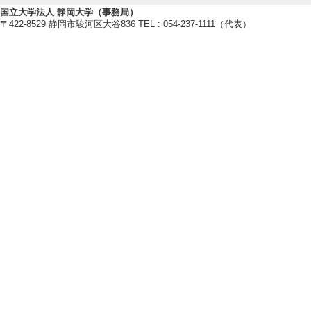
国立大学法人 静岡大学（事務局）
〒422-8529 静岡市駿河区大谷836 TEL : 054-237-1111（代表）
研究業績情報
【論文 等】
[1]. Reversible Da
with Cu and Ag Ele
Nuclear Instrumen
084, 171236 
[責任著者・共著者
[著者] Katsuyuki Tak
e, Toru Aoki, Hide
[2]. Reversible Da
with Cu and Ag Ele
Nuclear Instrumen
084, 171236 