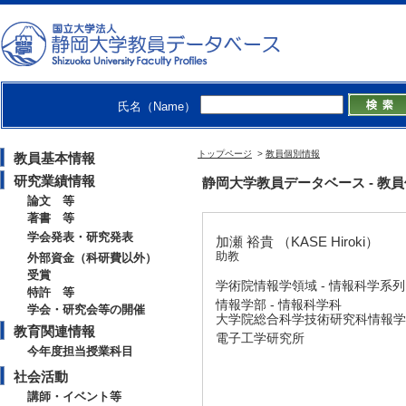
氏名（Name）
トップページ
>
教員個別情報
教員基本情報
研究業績情報
静岡大学教員データベース - 教員個別情
論文 等
著書 等
学会発表・研究発表
加瀬 裕貴 （KASE Hiroki）
助教
外部資金（科研費以外）
受賞
学術院情報学領域 - 情報科学系列
特許 等
情報学部 - 情報科学科
学会・研究会等の開催
大学院総合科学技術研究科情報学
教育関連情報
電子工学研究所
今年度担当授業科目
社会活動
講師・イベント等