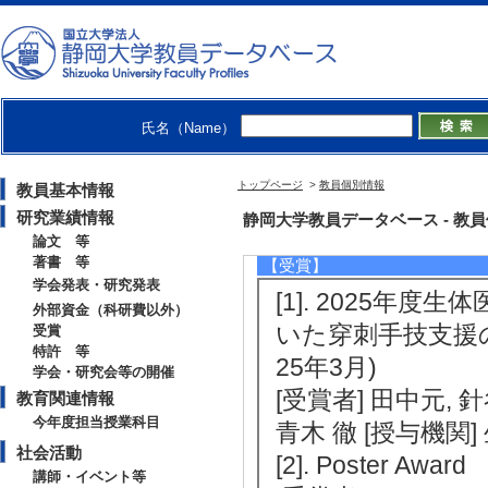
[4]. 医療分野
ムの開発 （2024年
[制度名] 医工学
区分] 研究分担者
氏名（Name）
[5]. 非破壊検査X線
（2024年4月 - 
トップページ
>
教員個別情報
教員基本情報
度名] 科学技術研究
研究業績情報
静岡大学教員データベース - 教員個別情
論文 等
著書 等
【受賞】
学会発表・研究発表
[1]. 2025年
外部資金（科研費以外）
いた穿刺手技支援
受賞
特許 等
25年3月)
学会・研究会等の開催
[受賞者] 田中元, 
教育関連情報
今年度担当授業科目
青木 徹 [授与機関
社会活動
[2]. Poster Awar
講師・イベント等