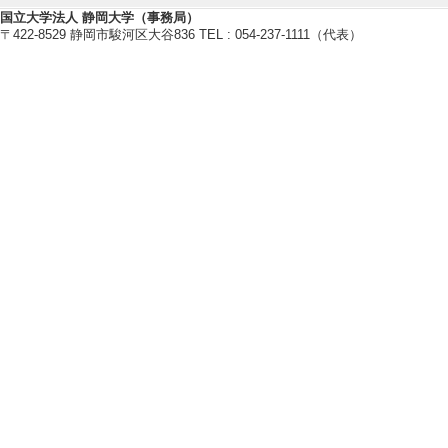
国立大学法人 静岡大学（事務局）
〒422-8529 静岡市駿河区大谷836 TEL : 054-237-1111（代表）
研究業績情報
【論文 等】
[1]. Reversible Da
with Cu and Ag Ele
Nuclear Instrumen
084, 171236 
[責任著者・共著者
[著者] Katsuyuki Tak
e, Toru Aoki, Hide
[2]. Reversible Da
with Cu and Ag Ele
Nuclear Instrumen
084, 171236 