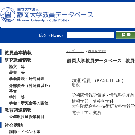
氏名（Name）
トップページ
>
教員個別情報
教員基本情報
研究業績情報
静岡大学教員データベース - 教員個別情
論文 等
著書 等
学会発表・研究発表
加瀬 裕貴 （KASE Hiroki）
助教
外部資金（科研費以外）
受賞
学術院情報学領域 - 情報科学系列
特許 等
情報学部 - 情報科学科
学会・研究会等の開催
大学院総合科学技術研究科情報学
教育関連情報
電子工学研究所
今年度担当授業科目
社会活動
講師・イベント等