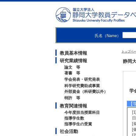
氏名（Name）
トップペ
教員基本情報
研究業績情報
静岡大
論文 等
著書 等
学会発表・研究発表
科学研究費助成事業
学
外部資金（科研費以外）
特許 等
【
教育関連情報
[
今年度担当授業科目
日
指導学生数
[
指導学生の受賞
[
社会活動
[