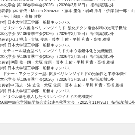
本化学会 第106春季年会(2026) （2026年3月18日） 招待講演以外
発表者]山本 青依・Monira Shirazum・藤本 圭佑・岩崎 洋斗・伊澤 誠一郎
・平川 和貴・高橋 雅樹
備考] 日本大学理工学部 船橋キャンパス
3]. ピリジニウム置換ペリレンジイミド–酸化チタン複合材料の光電子機能
本化学会 第106春季年会(2026) （2026年3月18日） 招待講演以外
発表者]米山 禅琉・犬塚 俊康・藤本 圭佑・平川 和貴・高橋 雅樹
備考] 日本大学理工学部 船橋キャンパス
4]. カテコール融合型ペリレンジイミドのホウ素錯体化と光機能性
本化学会 第106春季年会(2026) （2026年3月18日） 招待講演以外
発表者]伊藤 修一朗・犬塚 俊康・藤本 圭佑・平川 和貴・高橋 雅樹
備考] 日本大学理工学部 船橋キャンパス
5]. ドナー・アクセプター型π拡張ペリレンジイミドの光物性と半導体特性
本化学会 第106春季年会(2026) （2026年3月18日） 招待講演以外
発表者]中 瑛志・湊 丈俊・犬塚 俊康・藤本 圭佑・平川 和貴・髙橋 雅樹
備考] 日本大学理工学部 船橋キャンパス
6]. ピリジル基を導入したペリレンジイミドの光機能性
56回中部化学関係学協会支部連合秋季大会 （2025年11月9日） 招待講演以外
発表者]米山 禅琉・犬塚 俊康・藤本 圭佑・高橋 雅樹
備考] 岐阜大学 柳戸キャンパス
7]. ドナー・アクセプター電子構造を配したπ拡張ペリレンジイミドの自己組
56回中部化学関係学協会支部連合秋季大会 （2025年11月9日） 招待講演以外
発表者]中 瑛志・藤本 圭佑・高橋 雅樹