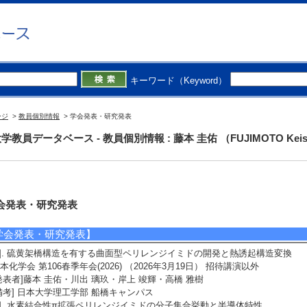
キーワード（Keyword）
ージ
>
教員個別情報
> 学会発表・研究発表
学教員データベース - 教員個別情報 : 藤本 圭佑 （FUJIMOTO Keis
会発表・研究発表
学会発表・研究発表】
1]. 硫黄架橋構造を有する曲面型ペリレンジイミドの開発と熱誘起構造変換
本化学会 第106春季年会(2026) （2026年3月19日） 招待講演以外
発表者]藤本 圭佑・川出 璃玖・岸上 竣輝・高橋 雅樹
備考] 日本大学理工学部 船橋キャンパス
2]. 水素結合性π拡張ペリレンジイミドの分子集合挙動と半導体特性