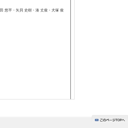
・山田 悠平・矢貝 史樹・湊 丈俊・犬塚 俊
織化挙動