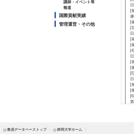
講師・イベント等
日
報道
[
国際貢献実績
康
[
管理運営・その他
[
日
[
[
[
日
[
[
[
日
[
[
[
第
[
[
[
第
教員データベーストップ
静岡大学ホーム
[