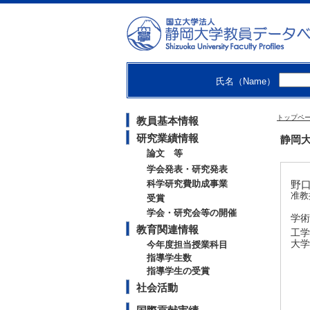
氏名（Name）
トップペ
教員基本情報
研究業績情報
静岡大
論文 等
学会発表・研究発表
科学研究費助成事業
野口
准教
受賞
学会・研究会等の開催
学術
教育関連情報
工学
大学
今年度担当授業科目
指導学生数
指導学生の受賞
社会活動