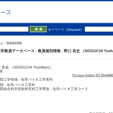
キーワード（Keyword）
ージ
>
教員個別情報
学教員データベース - 教員個別情報 : 野口 良史 （NOGUCHI Yoshi
 良史 （NOGUCHI Yoshifumi）
授
[Scopus Author ID] 854468
院工学領域 - 化学バイオ工学系列
部 - 化学バイオ工学科
院総合科学技術研究科工学専攻 - 化学バイオ工学コース