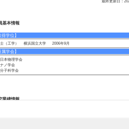
最終更新日：2026/0
員基本情報
取得学位】
士（工学） 横浜国立大学 2006年9月
所属学会】
日本物理学会
ナノ学会
分子科学会
究業績情報
論文 等】
]. First-principles self-interaction free GWΓ simulations for first ionization pote
he Journal of Chemical Physics 164/ 144110/1-144110/12 144110 