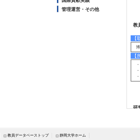
国際貢献実績
管理運営・その他
教
【
博
【
・
・
・
研
【
[1
教員データベーストップ
静岡大学ホーム
T