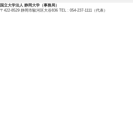
「役に立つ」研究
国立大学法人 静岡大学（事務局）
〒422-8529 静岡市駿河区大谷836 TEL : 054-237-1111（代表）
日本地域政策研究 36/
該当しない
[責任著者・共著者
[著者] 松本和浩
[DO
[5]. Exploring cons
rmediate farming:
ase preferences
Sustainability 
しない
[責任著者・共著者
[著者] Wang, C.H. 
【著書 等】
[1]. くだもの縁結び～久野脇の聞
くだもの聞き書き普及推進委員会 