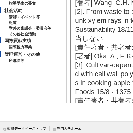
[著者] Wang, C.H. 
指導学生の受賞
[2]. From waste to 
社会活動
講師・イベント等
unk xylem rays in 
報道
Sustainability 
学外の審議会・委員会等
その他社会活動
当しない
国際貢献実績
[責任著者・共著者
国際協力事業
管理運営・その他
[著者] Oka, A., F.
所属長等
[3]. Cultivar-depe
d with cell wall po
s in cooking apple 
Foods 15/8 - 
[責任著者・共著者
[著者] Nakagomi, M.,
umoto
[DOI]
[4]. 地域政策
教員データベーストップ
静岡大学ホーム