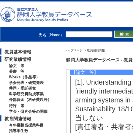
・
https://sites.google.com/view/e
・
https://www.facebook.com/kaz
【研究シーズ】
[1]. １．園芸作物の高品質化
合 ( 2019年度 - ) [分野] 7.地域
氏名（Name）
トップページ
>
教員個別情報
教員基本情報
研究業績情報
研究業績情報
静岡大学教員データベース - 教員個別情
論文 等
著書 等
【論文 等】
Works（作品等）
[1]. Understanding 
学会発表・研究発表
共同・受託研究
friendly intermedia
科学研究費助成事業
arming systems in
外部資金（科研費以外）
特許 等
Sustainability 
学会・研究会等の開催
当しない
教育関連情報
今年度担当授業科目
[責任著者・共著者
指導学生数