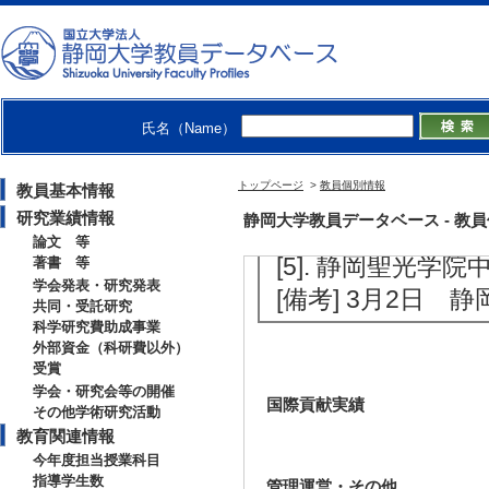
[4]. 御殿場南
派遣、及び高校生
（2023年5月 - 20
[備考] 打ち合わ
氏名（Name）
学校 9月25日、1
※研究室学生の派
トップページ
>
教員個別情報
教員基本情報
シアムより高大連
研究業績情報
静岡大学教員データベース - 教員個別
の支援を受けた。
論文 等
[5]. 静岡聖光学
著書 等
学会発表・研究発表
[備考] 3月2日 
共同・受託研究
科学研究費助成事業
外部資金（科研費以外）
受賞
学会・研究会等の開催
国際貢献実績
その他学術研究活動
教育関連情報
今年度担当授業科目
指導学生数
管理運営・その他