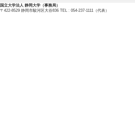
2023年度
国立大学法人 静岡大学（事務局）
卒研指導学生数（3年
〒422-8529 静岡市駿河区大谷836 TEL : 054-237-1111（代表）
卒研指導学生数（4年
2022年度
卒研指導学生数（3年
卒研指導学生数（4年
社会活動
【講師・イベント等】
[1]. セミナー 
2月 )
[内容] 講師を
さとは〜」）