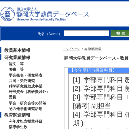
（2017年4月 )
[備考] 平成29
による授業モニタ
者として調査の計
氏名（Name）
発表や学会誌への
トップページ
>
教員個別情報
教員基本情報
研究業績情報
教育関連情報
静岡大学教員データベース - 教員個別
論文 等
著書 等
【今年度担当授業科目】
学会発表・研究発表
[1]. 学部専門科目 
共同・受託研究
科学研究費助成事業
[2]. 学部専門科目 
外部資金（科研費以外）
[3]. 学部専門科目 
受賞
学会・研究会等の開催
[備考] 副担当
その他学術研究活動
[4]. 学部専門科
教育関連情報
今年度担当授業科目
期 )
指導学生数