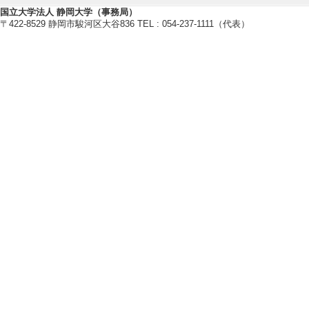
国立大学法人 静岡大学（事務局）
[3]. 静岡県立御
〒422-8529 静岡市駿河区大谷836 TEL : 054-237-1111（代表）
2024年3月 ) 
ーシアム [制度名]
表者
【受賞】
[1]. 日本教育心理
月)
[備考] 日本教育
章題の解法学習に
課題を用いて 平成
【学会・研究会等の開催】
[1]. LS Japan
ットワーク分析 （2
[役割] 責任者以外