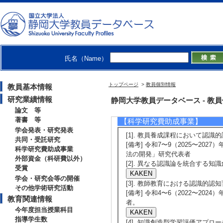
[発表者]河﨑美保
[備考] 16-2-S
講演論文集 2ページ
【共同・受託研究】
氏名（Name）
[1]. 企業等か
トップページ
>
教員個別情報
教員基本情報
ブラーニングにお
研究業績情報
静岡大学教員データベース - 教員個別
分担 （ 2016年10
論文 等
著書 等
【科学研究費助成事業】
学会発表・研究発表
[1]. 教員養成課程において認識的認
共同・受託研究
[備考] 令和7〜9（2025〜2
科学研究費助成事業
法の開発」研究代表者
外部資金（科研費以外）
[2]. 異なる認識論を統合する知識
受賞
学会・研究会等の開催
[3]. 教師教育における認識的認知育
その他学術研究活動
[備考] 令和4〜6（2022〜2
教育関連情報
者。
今年度担当授業科目
指導学生数
[4]. 知識創造型学習評価アプローチ