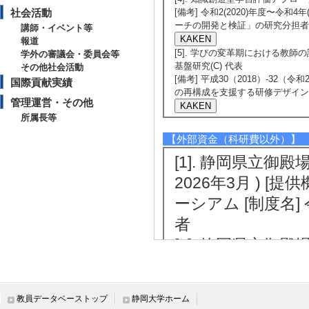
社会活動
[備考] 令和2(2020)年度〜令
ーチの開発と検証」の研究分担者
講師・イベント等
報道
[5]. 学びの変革期における教師の
学外の審議会・委員会等
基盤研究(C) 代表
その他社会活動
[備考] 平成30（2018）-32
国際貢献実績
の再構成を支援する研修デザイン
管理運営・その他
所属長等
【外部資金（科研費以外）】
[1]. 静岡県立御
2026年3月 ) 
ーシアム [制度名]
者
[2]. 静岡県立御
2025年3月 ) 
ーシアム [制度名]
教員データベーストップ
静岡大学ホーム
者