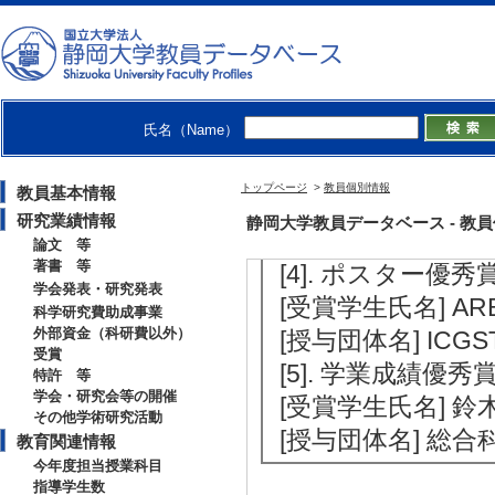
[受賞学生氏名] 内
[授与団体名] The 4t
[2]. 学生優秀発表賞
[受賞学生氏名] 森
氏名（Name）
[授与団体名] 20
[3]. 奨励賞 (2024
トップページ
>
教員個別情報
教員基本情報
[受賞学生氏名] 杉
研究業績情報
静岡大学教員データベース - 教員個別情
[授与団体名] 第
論文 等
著書 等
[4]. ポスター優秀賞
学会発表・研究発表
[受賞学生氏名] AR
科学研究費助成事業
外部資金（科研費以外）
[授与団体名] ICG
受賞
[5]. 学業成績優秀賞
特許 等
学会・研究会等の開催
[受賞学生氏名] 鈴
その他学術研究活動
[授与団体名] 総
教育関連情報
今年度担当授業科目
指導学生数