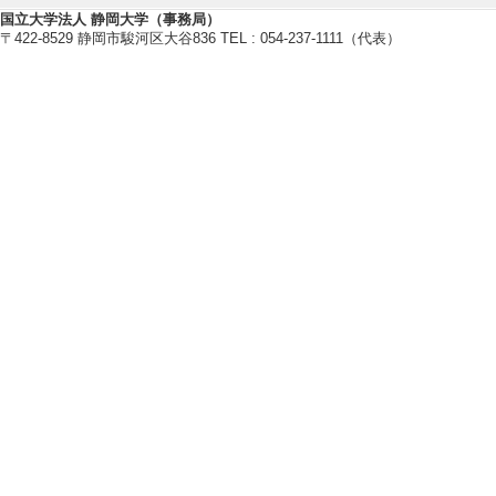
[責任著者・共著者
国立大学法人 静岡大学（事務局）
[著者] 後藤友香理
〒422-8529 静岡市駿河区大谷836 TEL : 054-237-1111（代表）
[2]. （研究報告）ソ
楽コンテンツの制
『音楽教育メディア研究
著論文] 該当しな
[責任著者・共著者
[著者] 後藤友香理
[3]. （研究報
成課程と小学校音
『音楽教育メディア研究
著論文] 該当しな
[責任著者・共著者
[著者] 後藤友香理
[4]. （論文）