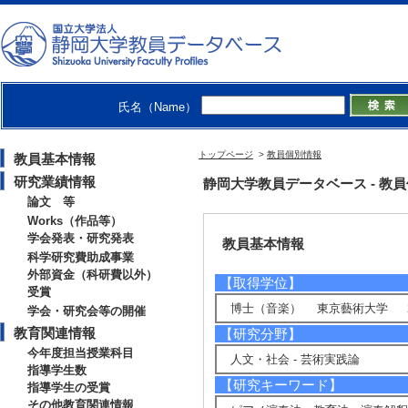
後藤 友香理 （GOTO Yukari）
准教授
学術院教育学領域 - 音楽教育系列
教育学部 - 教科教育学専攻
大学院教育学研究科 - 学校教育
キャンパスミュージアム
氏名（Name）
トップページ
>
教員個別情報
教員基本情報
研究業績情報
静岡大学教員データベース - 教員個別
論文 等
Works（作品等）
学会発表・研究発表
教員基本情報
科学研究費助成事業
外部資金（科研費以外）
【取得学位】
受賞
博士（音楽） 東京藝術大学 20
学会・研究会等の開催
教育関連情報
【研究分野】
今年度担当授業科目
人文・社会 - 芸術実践論
指導学生数
【研究キーワード】
指導学生の受賞
その他教育関連情報