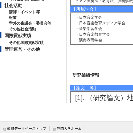
ピアノ演奏法・教育法、演奏解
社会活動
【所属学会】
講師・イベント等
・日本音楽学会
報道
・日本音楽教育メディア学会
学外の審議会・委員会等
・音楽学習学会
その他社会活動
・日本音楽教育学会
国際貢献実績
・演奏表現学会
その他国際貢献実績
管理運営・その他
研究業績情報
【論文 等】
[1]. （研究論
アロヒ国際ピアノ
『ピアノとウェルビーイ
[国際共著論文] 
教員データベーストップ
静岡大学ホーム