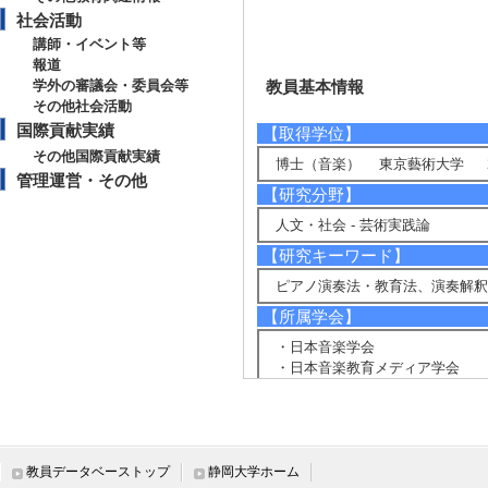
社会活動
講師・イベント等
報道
学外の審議会・委員会等
教員基本情報
その他社会活動
国際貢献実績
【取得学位】
その他国際貢献実績
博士（音楽） 東京藝術大学 20
管理運営・その他
【研究分野】
人文・社会 - 芸術実践論
【研究キーワード】
ピアノ演奏法・教育法、演奏解
【所属学会】
・日本音楽学会
・日本音楽教育メディア学会
・音楽学習学会
・日本音楽教育学会
・演奏表現学会
教員データベーストップ
静岡大学ホーム