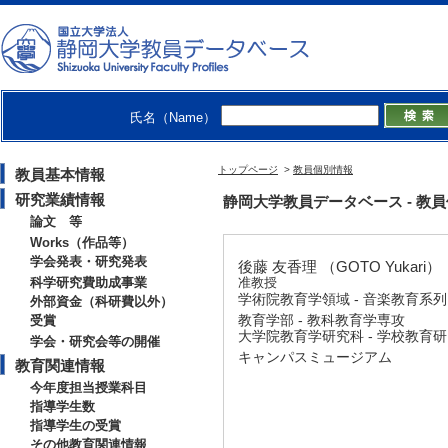
氏名（Name）
トップページ
>
教員個別情報
教員基本情報
研究業績情報
静岡大学教員データベース - 教員個別
論文 等
Works（作品等）
学会発表・研究発表
後藤 友香理 （GOTO Yukari）
科学研究費助成事業
准教授
学術院教育学領域 - 音楽教育系列
外部資金（科研費以外）
教育学部 - 教科教育学専攻
受賞
大学院教育学研究科 - 学校教育
学会・研究会等の開催
キャンパスミュージアム
教育関連情報
今年度担当授業科目
指導学生数
指導学生の受賞
その他教育関連情報