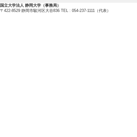
国立大学法人 静岡大学（事務局）
〒422-8529 静岡市駿河区大谷836 TEL : 054-237-1111（代表）
研究業績情報
【論文 等】
[1]. （研究論
アロヒ国際ピアノ
『ピアノとウェルビーイ
[国際共著論文] 
[責任著者・共著者
[著者] 後藤友香理
[2]. （研究報告）ソ
楽コンテンツの制
『音楽教育メディア研究
著論文] 該当しな
[責任著者・共著者