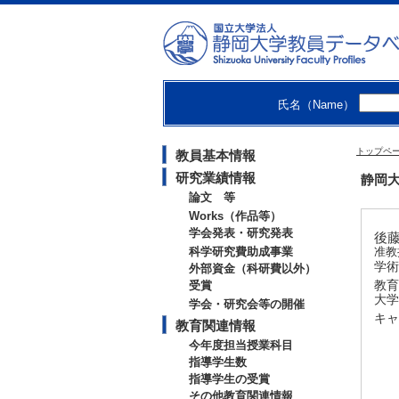
氏名（Name）
トップペ
教員基本情報
研究業績情報
静岡大
論文 等
Works（作品等）
学会発表・研究発表
後藤
科学研究費助成事業
准教
学術
外部資金（科研費以外）
教育
受賞
大学
学会・研究会等の開催
キャ
教育関連情報
今年度担当授業科目
指導学生数
指導学生の受賞
その他教育関連情報