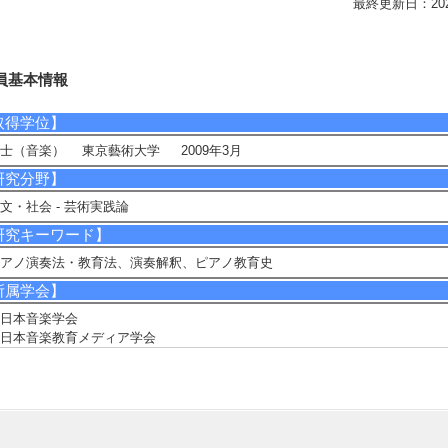
最終更新日：2026/0
員基本情報
取得学位】
士（音楽） 東京藝術大学 2009年3月
研究分野】
文・社会 - 芸術実践論
研究キーワード】
アノ演奏法・教育法、演奏解釈、ピアノ教育史
所属学会】
日本音楽学会
日本音楽教育メディア学会
音楽学習学会
日本音楽教育学会
演奏表現学会
5/9
全件