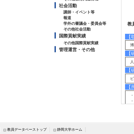
社会活動
講師・イベント等
報道
学外の審議会・委員会等
教
その他社会活動
国際貢献実績
【
その他国際貢献実績
博
管理運営・その他
【
人
【
ピ
【
・
・
・
・
・
教員データベーストップ
静岡大学ホーム