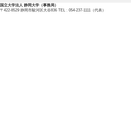
名] 静岡音楽館AO
国立大学法人 静岡大学（事務局）
〒422-8529 静岡市駿河区大谷836 TEL : 054-237-1111（代表）
【受賞】
[1]. 第30回日
部門） 最優秀賞
ィア ― イマー
〜２台のピアノのた
[受賞者] 長谷川
（ミキシング・エ
シスタント・エンジ
タジオ協会（JAP
[2]. 第15回べ
[受賞者] 後藤友香
[3]. 第28回
（2020年6月)
[受賞者] 後藤友香