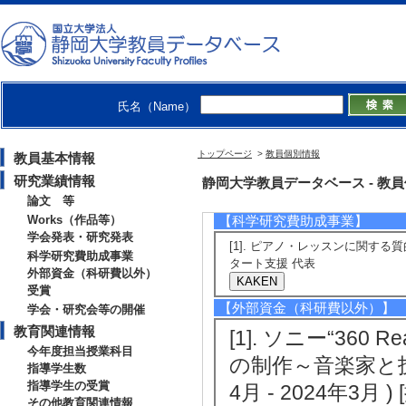
[備考] 令和5年
研究発表会、演
[5]. 「ラヴェ
演奏表現学会2023
氏名（Name）
[発表者]後藤友香
[備考] 東京芸術
トップページ
>
教員個別情報
教員基本情報
日 演奏表現学
研究業績情報
静岡大学教員データベース - 教員個別
論文 等
Works（作品等）
【科学研究費助成事業】
学会発表・研究発表
[1]. ピアノ・レッスンに関する
科学研究費助成事業
タート支援 代表
外部資金（科研費以外）
受賞
【外部資金（科研費以外）】
学会・研究会等の開催
教育関連情報
[1]. ソニー“360
今年度担当授業科目
の制作～音楽家と技
指導学生数
指導学生の受賞
4月 - 2024年3
その他教育関連情報