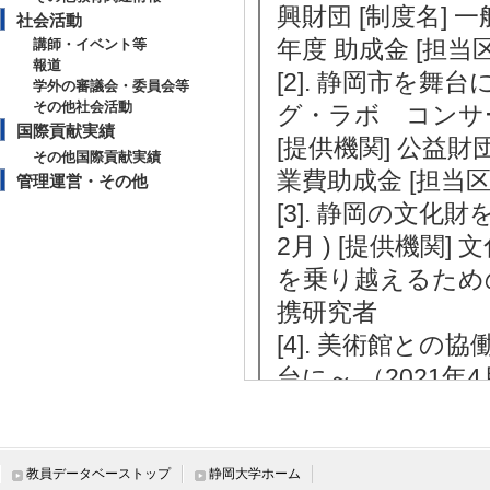
興財団 [制度名] 
社会活動
年度 助成金 [担当
講師・イベント等
報道
[2]. 静岡市を
学外の審議会・委員会等
その他社会活動
グ・ラボ コンサートシ
国際貢献実績
[提供機関] 公益
その他国際貢献実績
業費助成金 [担当区
管理運営・その他
[3]. 静岡の文化財
2月 ) [提供機関
を乗り越えるための
携研究者
[4]. 美術館と
台に～ （2021年4
音楽財団 [制度名]
[5]. 古典調律の
- 2020年3月 )
教員データベーストップ
静岡大学ホーム