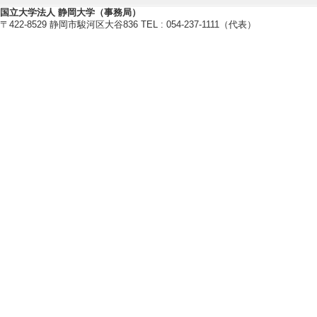
国立大学法人 静岡大学（事務局）
〒422-8529 静岡市駿河区大谷836 TEL : 054-237-1111（代表）
管理運営・その他
【所属長等】
[1]. 副学長（ダイ
[2]. 男女共同参画推
[3]. イノベーショ
3年3月 )
[4]. 副学長 （2017