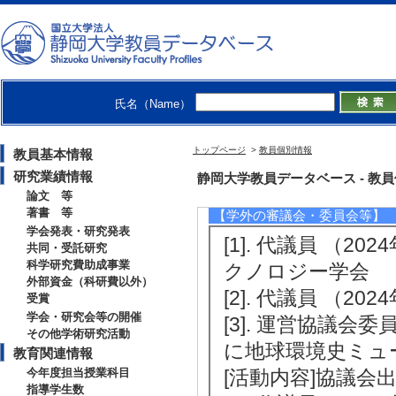
[概要]自生里芋
[備考] 信濃毎日新
[4]. 新聞 県内
日)
[備考] 静岡新聞朝
氏名（Name）
[5]. 新聞 『お
トップページ
>
教員個別情報
教員基本情報
日)
研究業績情報
静岡大学教員データベース - 教員個別情
[備考] 静岡新聞朝
論文 等
著書 等
【学外の審議会・委員会等】
学会発表・研究発表
[1]. 代議員 （20
共同・受託研究
科学研究費助成事業
クノロジー学会
外部資金（科研費以外）
[2]. 代議員 （20
受賞
学会・研究会等の開催
[3]. 運営協議会委員
その他学術研究活動
に地球環境史ミュ
教育関連情報
今年度担当授業科目
[活動内容]協議会
指導学生数