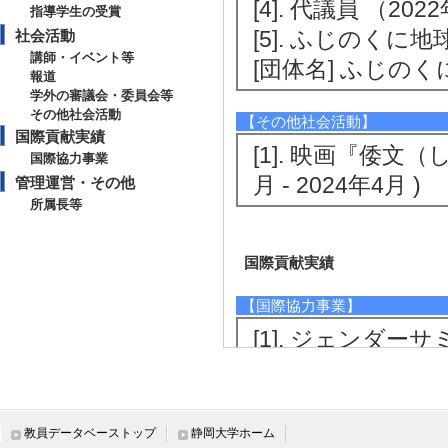
[4]. 代議員 （20
指導学生の受賞
[5]. ふじのくに
社会活動
講師・イベント等
[団体名] ふじの
報道
学外の審議会・委員会等
その他社会活動
【その他社会活動】
国際貢献実績
[1]. 映画『倭文
国際協力事業
月 - 2024年4月 )
管理運営・その他
所属長等
国際貢献実績
【国際協力事業】
[1]. ジェンダーサミ
[相手方機関名] 
[活動内容] ジェ
のジェンダー平等
教員データベーストップ
静岡大学ホーム