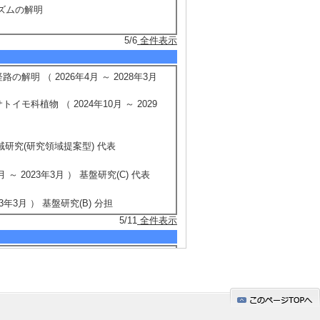
ニズムの解明
5/6
全件表示
明 （ 2026年4月 ～ 2028年3月
科植物 （ 2024年10月 ～ 2029
術領域研究(研究領域提案型) 代表
 2023年3月 ） 基盤研究(C) 代表
年3月 ） 基盤研究(B) 分担
5/11
全件表示
フォマティクス基盤構築 （2025年4月
リンインフォマティクス研究機構 研究開発テ
 [提供機関] 一般社団法人ヤンマー資源循環支
区分] 研究代表者