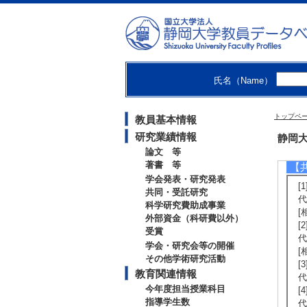
[
[3
J
[
[
[
氏名（Name）
日
[
[
トップペ
教員基本情報
日
[
研究業績情報
静岡大
論文 等
著書 等
【
学会発表・研究発表
[
共同・受託研究
代
科学研究費助成事業
[
外部資金（科研費以外）
[
受賞
代
学会・研究会等の開催
[
その他学術研究活動
[
教育関連情報
代
今年度担当授業科目
[
指導学生数
代