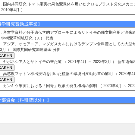
5]. 国内共同研究 トマト果実の果色変異体を用いたクロモプラスト分化メカ
 2010年4月 ）
科学研究費助成事業】
1]. 考古学資料と分子遺伝学的アプローチによるサトイモの縄文期利用と渡来経路の解
 学術変革領域研究（Ａ） 代表
2]. アジア、オセアニア、マダガスカルにおけるデンプン食料源としての大型サトイモ
3月 ） 国際共同研究加速基金 分担
3]. ヤポネシア人とサトイモの来た道 （ 2021年4月 ～ 2023年3月 ） 新学
4]. 高感度フォトン検出技術を用いた植物の環境日変動応答の解明 （ 2020年4月 ～
5]. カンキツ果実における「回青」現象の発生機構の解明 （ 2020年4月 ～ 2023
外部資金（科研費以外）】
1]. 気候変動に対応した海草ブルーカーボンシンクの最大化に向けたマリンイン
 2029年3月 ) [提供機関] マリンインフォマティクス研究機構 [制度名] マ
マ研究 [担当区分] 研究代表者
2]. 葉緑体関連物質を用いた昆虫忌避剤の開発 （2021年4月 - 2023年3月 )
機構 [制度名] 一般社団法人ヤンマー資源循環支援機構2021年度 助成金 [担当