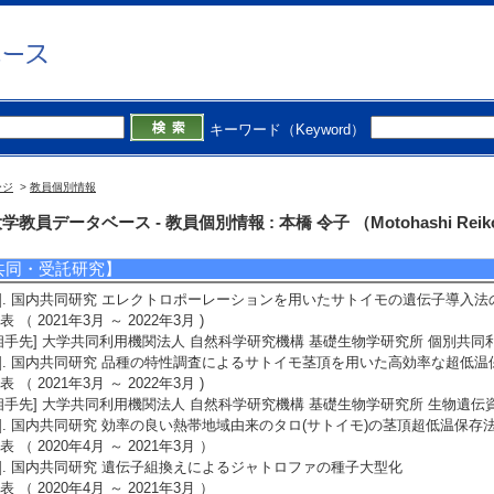
発表者]○小久保祥子，富安美玖，松井真宙，深沢知加子，本橋令子
]. Expression analysis of lipocalins in tomato roots under stress responses
SOL （2025年12月5日） 招待講演以外
発表者]Kokubo Shoko1 , Matsui Mahiro2, Tomiyasu Miku2, Chikako Fukazaw
備考] 宇都宮大学12月５、６日
4]. サトイモの来た道
キーワード（Keyword）
本植物学会 ８９大会 （2025年9月18日） 招待講演
発表者]本橋令子
5]. シロイヌナズナにおけるフェアリー化合物処理応答のメカニズム解明
ージ
>
教員個別情報
本植物バイオテテクノロジー学会４2回大会 （2025年9月7日） 招待講演以外
発表者]谷口有希、岩本耕太郎、圓山恭之進、謝肖男、崔 宰熏、河岸洋和、本
学教員データベース - 教員個別情報 : 本橋 令子 （Motohashi Reik
共同・受託研究】
1]. 国内共同研究 エレクトロポーレーションを用いたサトイモの遺伝子導入法
表 （ 2021年3月 ～ 2022年3月 )
相手先] 大学共同利用機関法人 自然科学研究機構 基礎生物学研究所 個別共同
2]. 国内共同研究 品種の特性調査によるサトイモ茎頂を用いた高効率な超低
表 （ 2021年3月 ～ 2022年3月 )
相手先] 大学共同利用機関法人 自然科学研究機構 基礎生物学研究所 生物遺
3]. 国内共同研究 効率の良い熱帯地域由来のタロ(サトイモ)の茎頂超低温保存
表 （ 2020年4月 ～ 2021年3月 ）
4]. 国内共同研究 遺伝子組換えによるジャトロファの種子大型化
表 （ 2020年4月 ～ 2021年3月 ）