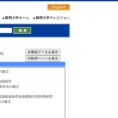
a3, Reiko Motohashi1,2,3
▲静岡大学ホーム
▲静岡大学テレビジョン
橋令子
o）
5/215
全件表示
の確立
利用研究
温保存法の確立
伝資源新規保存技術開発共同利用研究
法の確立