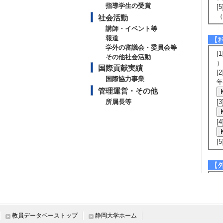
指導学生の受賞
[
（
社会活動
講師・イベント等
報道
【
学外の審議会・委員会等
[
その他社会活動
）
国際貢献実績
[
国際協力事業
年
管理運営・その他
所属長等
[
[
[
【
[
-
ー
[
教員データベーストップ
静岡大学ホーム
援