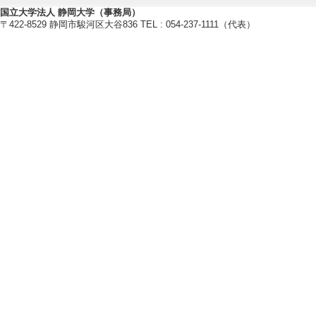
The British journ
国立大学法人 静岡大学（事務局）
〒422-8529 静岡市駿河区大谷836 TEL : 054-237-1111（代表）
論文] 該当しない
[責任著者・共著者
[著者] Chihiro Yama
u Tsukahara, Ryo I
ka, Chikara Kato,
[4]. Dietary Suppl
ose Cornstarch Nor
Journal of Nutriti
24年） [査読] 有
[責任著者・共著者
[著者] Tomoki UMED
mitsu TSUKAHARA,
URA
[5]. Consumption of