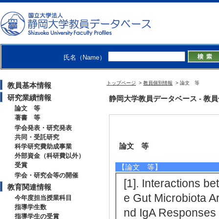
氏名（Name）
トップページ
>
教員個別情報
> 論文 等
教員基本情報
研究業績情報
静岡大学教員データベース - 教員個別情
論文 等
著書 等
学会発表・研究発表
共同・受託研究
論文 等
科学研究費助成事業
外部資金（科研費以外）
受賞
【論文 等】
学会・研究会等の開催
[1]. Interactions b
教育関連情報
e Gut Microbiota A
今年度担当授業科目
指導学生数
nd IgA Responses 
指導学生の受賞