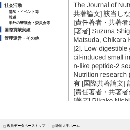
The Journal of N
社会活動
講師・イベント等
共著論文] 該当し
報道
[責任著者・共著者
学外の審議会・委員会等
国際貢献実績
[著者] Suzuna Shige
管理運営・その他
Matsuda, Chikara 
[2]. Low-digestibl
cil-induced small i
n-like peptide-2 sec
Nutrition researc
有 [国際共著論文]
[責任著者・共著者
[著者] Rikako Nishi
ura
[DOI]
[3]. Dietary cobal
on via colonic synt
教員データベーストップ
静岡大学ホーム