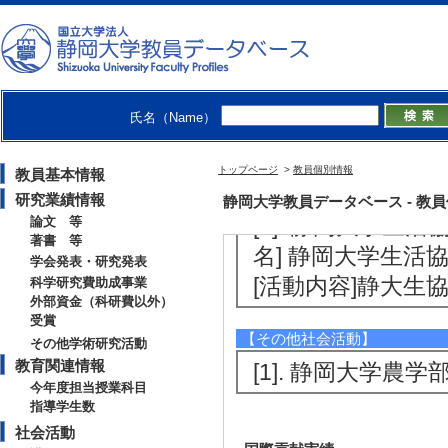
[備考] 専門技術
[3]. 中部農業経済学
名] 中部農業経済
[活動内容]学会の
氏名（Name）
[4]. 中部農業経済学
名] 中部農業経済
トップページ
>
教員個別情報
教員基本情報
[活動内容]学会の
研究業績情報
静岡大学教員データベース - 教員個別情
[5]. 静岡大学生活協
論文 等
著書 等
名] 静岡大学生活
学会発表・研究発表
[活動内容]静大生
科学研究費助成事業
外部資金（科研費以外）
受賞
【その他社会活動】
その他学術研究活動
教育関連情報
[1]. 静岡大学農学
今年度担当授業科目
指導学生数
社会活動