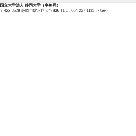
国立大学法人 静岡大学（事務局）
〒422-8529 静岡市駿河区大谷836 TEL : 054-237-1111（代表）
【今年度担当授業科目】
[1]. 学部専門科目
[備考] 副担当
[2]. 学部専門科目 
[3]. 学部専門科目
[4]. 大学院科目(
[5]. 大学院科目(
【指導学生数】
2024年度
卒研指導学生数（3年
卒研指導学生数（4年
2023年度
卒研指導学生数（3年