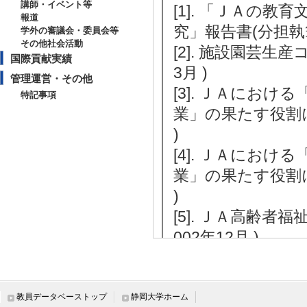
講師・イベント等
[1]. 「ＪＡの
報道
究」報告書(分担執筆)
学外の審議会・委員会等
その他社会活動
[2]. 施設園芸生
国際貢献実績
3月 )
管理運営・その他
[3]. ＪＡにお
特記事項
業」の果たす役割に
)
[4]. ＪＡにお
業」の果たす役割に
)
[5]. ＪＡ高齢
002年12月 )
教員データベーストップ
静岡大学ホーム
教育関連情報