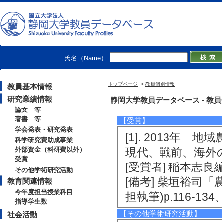
的な人材育成＆地域活性
関] 文部科学省
[2]. 農業協同組合
年3月 ) [提供機
活性化経費(共同研究
氏名（Name）
[3]. 農業ビジ
トップページ
>
教員個別情報
教員基本情報
築・検証 （2008年4
研究業績情報
静岡大学教員データベース - 教員個別情
名] 産学人材育
論文 等
著書 等
【受賞】
学会発表・研究発表
[1]. 2013年
科学研究費助成事業
外部資金（科研費以外）
現代、戦前、海外の経
受賞
[受賞者] 稲本志良
その他学術研究活動
[備考] 柴垣裕司
教育関連情報
今年度担当授業科目
担執筆)p.116-134
指導学生数
【その他学術研究活動】
社会活動