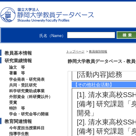
[1]. 高分子学会東海
分子学会東海支部
[活動内容]運営幹
[2]. 幹事 （200
氏名（Name）
[活動内容]理科啓
[3]. 幹事 （200
トップページ
>
教員個別情報
教員基本情報
[活動内容]事務局
研究業績情報
静岡大学教員データベース - 教員個別情
[4]. 事務局 （20
論文 等
[活動内容]総務
著書 等
学会発表・研究発表
【その他社会活動】
共同・受託研究
科学研究費助成事業
[1]. 清水東高校SS
外部資金（科研費以外）
[備考] 研究課
受賞
特許 等
開発」
学会・研究会等の開催
[2]. 清水東高校SS
教育関連情報
今年度担当授業科目
[備考] 研究課
指導学生数