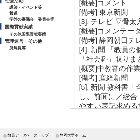
社会活動
[概要]コメント
講師・イベント等
[備考] 東京新聞
報道
学外の審議会・委員会等
[3]. テレビ ▽骨
国際貢献実績
[概要]コメンテー
その他国際貢献実績
[備考] 静岡朝日
管理運営・その他
所属長等
[4]. 新聞 「
「社会科」取りまとめ
[概要]中教審の作
[備考] 産経新聞
[5]. 新聞 教
し、前面に／総合
やすい表記求める意見
[概要]中教審の作
[備考] 教育新聞
教員データベーストップ
静岡大学ホーム