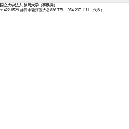
【学外の審議会・委員会等】
国立大学法人 静岡大学（事務局）
[1]. 非常勤講師 （
〒422-8529 静岡市駿河区大谷836 TEL : 054-237-1111（代表）
境専門職大学
[活動内容]政治学
[2]. 非常勤講師 （
[活動内容]法学概
[3]. 中央教育審
- 2028年3月 ) 
[活動内容]社会
[4]. 日本政治法律学
本政治法律学会
[5]. 日本政治学会 
治学会