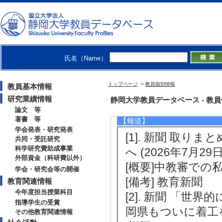
[4]. 講演会 主権
[内容] 小中学校
[備考] 開催場所
[5]. シンポジウ
氏名（Name）
2025年10月 )
[内容] 司会・モ
トップページ
>
教員個別情報
教員基本情報
[備考] 静岡市女性
研究業績情報
静岡大学教員データベース - 教員個別情
論文 等
著書 等
【報道】
学会発表・研究発表
[1]. 新聞 取
共同・受託研究
科学研究費助成事業
へ (2026年7月29日
外部資金（科研費以外）
[概要]中教審での
学会・研究会等の開催
[備考] 教育新聞
教育関連情報
今年度担当授業科目
[2]. 新聞 「
指導学生の受賞
岡県もついに着工を容
その他教育関連情報