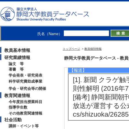
[内容] 市民開放授
[3]. 公開講座 力学波
[内容] 市民開放授
[4]. 公開講座 電磁
氏名（Name）
[内容] 市民開放授
[5]. 出張講義 大学
トップページ
>
教員個別情報
教員基本情報
[備考] 出張先（
研究業績情報
静岡大学教員データベース - 教員個別
論文 等
著書 等
【報道】
学会発表・研究発表
[1]. 新聞 ク
科学研究費助成事業
則性解明 (2016年7
学会・研究会等の開催
教育関連情報
[備考] 静岡新聞
今年度担当授業科目
放送が運営する公式サイト） 
指導学生数
cs/shizuoka/26285
その他教育関連情報
社会活動
講師・イベント等