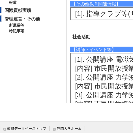
報道
【その他教育関連情報】
国際貢献実績
[1]. 指導クラブ等(
管理運営・その他
所属長等
特記事項
社会活動
【講師・イベント等】
[1]. 公開講座 電磁
[内容] 市民開放授
[2]. 公開講座 力学波
[内容] 市民開放授
[3]. 公開講座 力学波
[内容] 市民開放授
[4]. 公開講座 電磁
[内容] 市民開放授
教員データベーストップ
静岡大学ホーム
[5]. 出張講義 大学