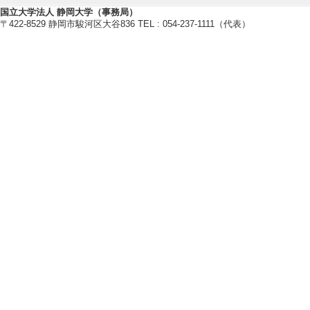
[備考] 出張先（
国立大学法人 静岡大学（事務局）
〒422-8529 静岡市駿河区大谷836 TEL : 054-237-1111（代表）
【報道】
[1]. 新聞 ク
則性解明 (2016年7
[備考] 静岡新聞
放送が運営する公式サイト） 
cs/shizuoka/26285
国際貢献実績
管理運営・その他
【所属長等】