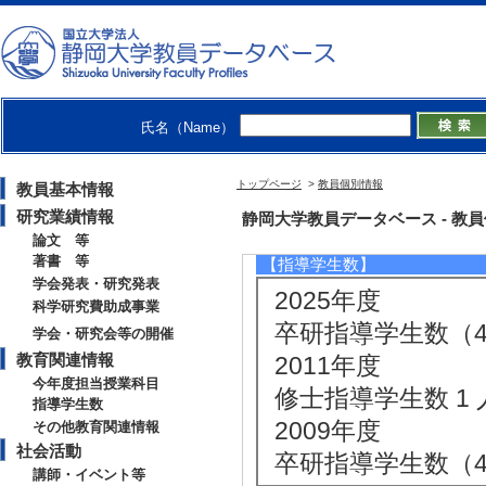
[1]. 学部専門科目 
[備考] 副担当
[2]. 大学院科目(修士） 
度 - 前期 )
[備考] 副担当
氏名（Name）
[3]. 学部専門科目 
トップページ
>
教員個別情報
教員基本情報
[4]. 大学院科目(修
研究業績情報
静岡大学教員データベース - 教員個別
[5]. 学部専門科目 
論文 等
著書 等
【指導学生数】
学会発表・研究発表
2025年度
科学研究費助成事業
卒研指導学生数（4年
学会・研究会等の開催
教育関連情報
2011年度
今年度担当授業科目
修士指導学生数 1 
指導学生数
2009年度
その他教育関連情報
社会活動
卒研指導学生数（4年
講師・イベント等