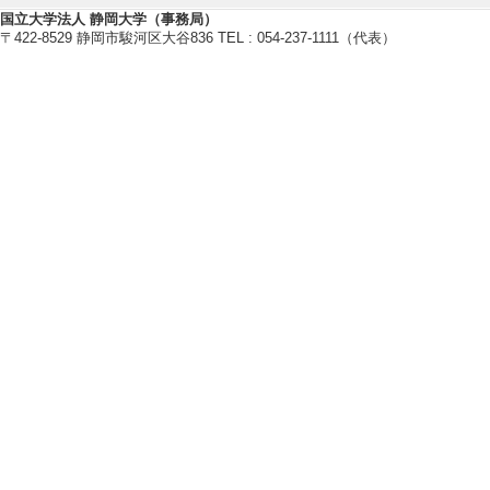
国立大学法人 静岡大学（事務局）
[1]. 公開講座 電磁
〒422-8529 静岡市駿河区大谷836 TEL : 054-237-1111（代表）
[内容] 市民開放授
[2]. 公開講座 力学波
[内容] 市民開放授
[3]. 公開講座 力学波
[内容] 市民開放授
[4]. 公開講座 電磁
[内容] 市民開放授
[5]. 出張講義 大学
[備考] 出張先（
【報道】
[1]. 新聞 ク
則性解明 (2016年7
[備考] 静岡新聞