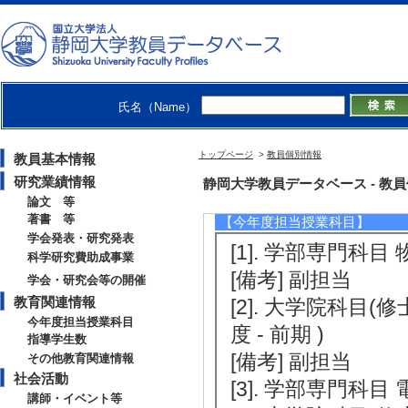
[役割] 責任者以外 
[備考] 学会主催
[4]. 日本物理学会 
[役割] 責任者以外 
氏名（Name）
[備考] 学会主催
トップページ
>
教員個別情報
教員基本情報
研究業績情報
教育関連情報
静岡大学教員データベース - 教員個別
論文 等
著書 等
【今年度担当授業科目】
学会発表・研究発表
[1]. 学部専門科目 
科学研究費助成事業
[備考] 副担当
学会・研究会等の開催
教育関連情報
[2]. 大学院科目(修士） 
今年度担当授業科目
度 - 前期 )
指導学生数
[備考] 副担当
その他教育関連情報
社会活動
[3]. 学部専門科目 
講師・イベント等