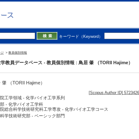
キーワード（Keyword）
ージ
>
教員個別情報
学教員データベース - 教員個別情報 : 鳥居 肇 （TORII Hajime）
肇 （TORII Hajime）
[Scopus Author ID] 572342
院工学領域 - 化学バイオ工学系列
部 - 化学バイオ工学科
院総合科学技術研究科工学専攻 - 化学バイオ工学コース
科学技術研究部 - ベーシック部門