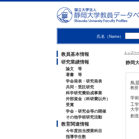
氏名（Name）
トップペ
教員基本情報
研究業績情報
静岡大
論文 等
著書 等
学会発表・研究発表
鳥居 
共同・受託研究
教授
科学研究費助成事業
学術
外部資金（科研費以外）
工学
受賞
大学
学会・研究会等の開催
創造
その他学術研究活動
教育関連情報
今年度担当授業科目
指導学生数