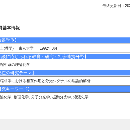
最終更新日：2026/0
員基本情報
取得学位】
士(理学) 東京大学 1992年3月
相談に応じられる教育・研究・社会連携分野】
縮相系の理論化学
現在の研究テーマ】
縮相系における相互作用と分光シグナルの理論的解析
研究キーワード】
論化学, 物理化学, 分子分光学, 振動分光学, 溶液化学
所属学会】
日本化学会
備考]2015年3月―2019年2月 TICディビジョン主査
apanese Molecular Liquids Group
備考]2010年－2019年３月 チェアマン