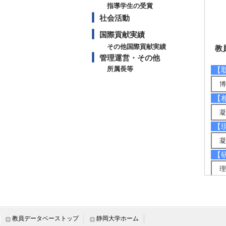
指導学生の受賞
社会活動
国際貢献実績
その他国際貢献実績
教
管理運営・その他
所属長等
【
博
【
凝
【
凝
【
理
【
・
[
・J
教員データベーストップ
静岡大学ホーム
[