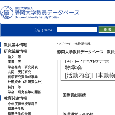
[4]. 新聞 ★ゲ
日)
[備考] 静岡新聞朝
[5]. 新聞 性差意識
氏名（Name）
[備考] 静岡新聞朝
トップページ
>
教員個別情報
教員基本情報
研究業績情報
【学外の審議会・委員会等】
静岡大学教員データベース - 教員個別情
論文 等
[1]. 日本動物学会
著書 等
物学会
学会発表・研究発表
共同・受託研究
[活動内容]日本
科学研究費助成事業
外部資金（科研費以外）
特許 等
学会・研究会等の開催
国際貢献実績
教育関連情報
今年度担当授業科目
指導学生数
指導学生の受賞
管理運営・その他