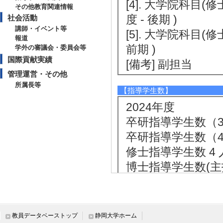
[4]. 大学院科目
その他教育関連情報
度 - 後期 )
社会活動
講師・イベント等
[5]. 大学院科目(
報道
前期 )
学外の審議会・委員会等
国際貢献実績
[備考] 副担当
管理運営・その他
所属長等
【指導学生数】
2024年度
卒研指導学生数（3年
卒研指導学生数（4年
修士指導学生数 4 
博士指導学生数(主指
2023年度
卒研指導学生数（3年
卒研指導学生数（4年
教員データベーストップ
静岡大学ホーム