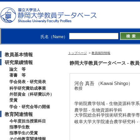
氏名（Name）
トップページ
>
教員個別情報
教員基本情報
研究業績情報
静岡大学教員データベース - 教員個別情
論文 等
著書 等
学会発表・研究発表
河合 真吾 （Kawai Shingo）
科学研究費助成事業
教授
外部資金（科研費以外）
受賞
学術院農学領域 - 生物資源科学
学会・研究会等の開催
農学部 - 生物資源科学科
教育関連情報
大学院総合科学技術研究科農学専
今年度担当授業科目
岐阜大学大学院連合農学研究科 -
指導学生数
指導学生の受賞
その他教育関連情報