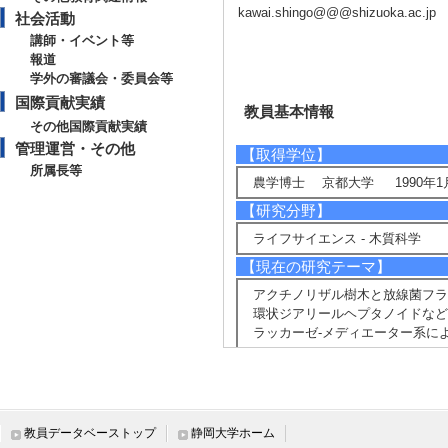
kawai.shingo@@@shizuoka.ac.jp
社会活動
講師・イベント等
報道
学外の審議会・委員会等
国際貢献実績
教員基本情報
その他国際貢献実績
管理運営・その他
【取得学位】
所属長等
農学博士 京都大学 1990年1
【研究分野】
ライフサイエンス - 木質科学
【現在の研究テーマ】
アクチノリザル樹木と放線菌フ
環状ジアリールヘプタノイドなど
ラッカーゼ-メディエーター系に
【研究キーワード】
アクチノリザル樹木, フランキア,
ナン, 生合成遺伝子, リグニン, 
教員データベーストップ
静岡大学ホーム
【所属学会】