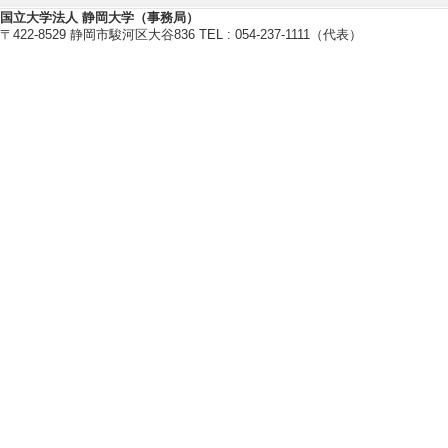
・日本木材学会
国立大学法人 静岡大学（事務局）
〒422-8529 静岡市駿河区大谷836 TEL : 054-237-1111（代表）
・リグニン学会
・紙パルプ技術協会
・日本学術会議中部地区科学懇談
・日本植物バイオテクノロジー学
【個人ホームページ】
https://wwp.shizuoka.ac.jp/wood
【研究シーズ】
[1]. 森の仕組みを化学で解明する ( 
ンス
[URL]
研究業績情報
【論文 等】
[1]. Cloning of thr
nd formation of re