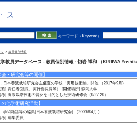
2]. 農業ビジネス経営体育成のための教育体制・プログラムの構築・検証 （2010年
] 平成22年度産学連携人材育成事業(産学人材育成パートナーシップ事業）
3]. 養液栽培培地の極少量化技術による省力・軽労化および安定化技術の開発 （201
名] 農作業の軽労化に向けた農業自動化・アシストシステムの開発
4]. 無気泡酸素の添加による水耕栽培葉菜類の生育・収量促進と品質改善のた
6年4月 ) [提供機関] 財団法人しずおか産業創造機構 [制度名] 経営革新等研究
キーワード（Keyword）
5]. 高輝度LEDと亜臨界水抽出法による薬用植物生産プロセスの構築 （2006年4月 
新生コンソーシアム研究開発事業
受賞】
ージ
>
教員個別情報
1]. 静岡大学産学連携奨励賞優秀賞 （2016年3月)
学教員データベース - 教員個別情報 : 切岩 祥和 （KIRIIWA Yoshik
備考] 国立大学法人静岡大学
学会・研究会等の開催】
1]. 日本養液栽培研究会主催夏の学校「実用技術編」開催 （2017年9月)
役割] 責任者(議長、実行委員長等） [開催場所] 静岡大学
備考] 養液栽培技術の普及を目的とした技術研修会（9/27-29）
その他学術研究活動】
1]. 学術雑誌等の編集(日本養液栽培研究会) （2009年4月 )
備考] 編集委員