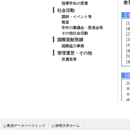
教
指導学生の受賞
社会活動
【
講師・イベント等
報道
[
学外の審議会・委員会等
[
その他社会活動
[
国際貢献実績
[
[
国際協力事業
[
管理運営・その他
[
所属長等
[
【
2
卒
卒
修
博
2
卒
卒
教員データベーストップ
静岡大学ホーム
修