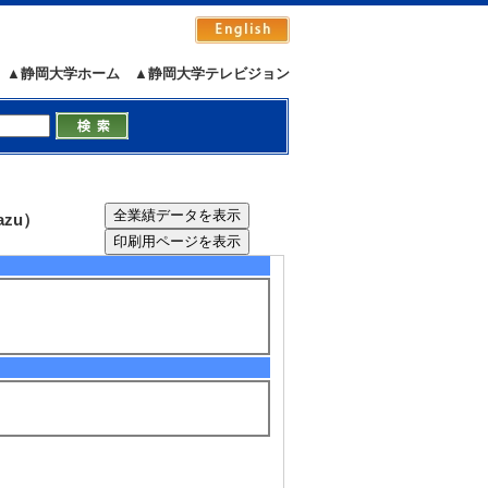
4月 ) [提供機関] 経済産業省 [制度
0年4月 ) [提供機関] 農林水産省 [制
▲静岡大学ホーム
▲静岡大学テレビジョン
めの栽培システムに関する研究開発 （20
開発事業
) [提供機関] 経済産業省 [制度名] 地
azu）