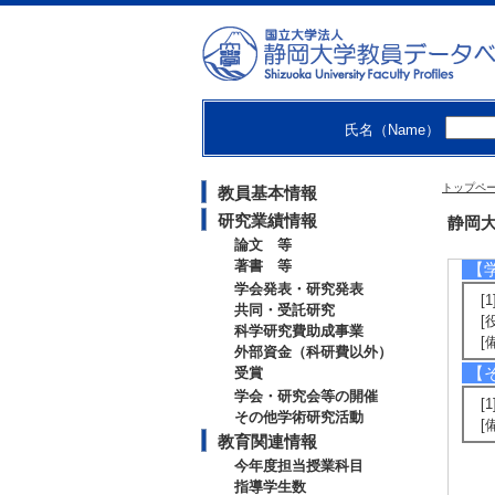
[
名
[
度
[
0
氏名（Name）
[
域
【
トップペ
教員基本情報
[
研究業績情報
静岡大
[
論文 等
著書 等
【
学会発表・研究発表
[
共同・受託研究
[
科学研究費助成事業
[
外部資金（科研費以外）
【
受賞
学会・研究会等の開催
[
その他学術研究活動
[
教育関連情報
今年度担当授業科目
指導学生数